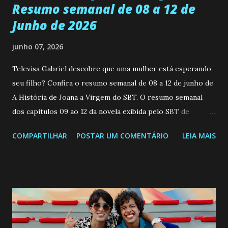
Resumo semanal de 08 a 12 de
Junho de 2026
junho 07, 2026
Televisa Gabriel descobre que uma mulher está esperando
seu filho? Confira o resumo semanal de 08 a 12 de junho de
A História de Joana a Virgem do SBT. O resumo semanal
dos capitulos 09 ao 12 da novela exibida pelo SBT de
segunda a sexta-feira as 20h45 da noite: Leia também... Veja
COMPARTILHAR
POSTAR UM COMENTÁRIO
LEIA MAIS
a Programação Semanal do SBT de 08/06/26 a 14/06/26
SEGUNDA-FEIRA 08 DE JUNHO: CAPITULO 9 Salvador
interrompe sua investigação ao conhecer Jenny, mas ela
não demonstra interesse em interagir com ele. Joana
confessa a Gabriel que ele demonstrou ser o tipo de
pessoa que ela tanto desejou durante toda a vida. Camila
entra no quarto de Gabriel e imagina como seria o