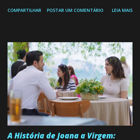
Confira: Leia também... Veja a Programação Semanal do SBT
COMPARTILHAR
POSTAR UM COMENTÁRIO
LEIA MAIS
de 25/05/26 a 31/05/26 JOANA GUADALUPE (Camila
Valero) Uma jovem humilde e moderna, filha de mãe
solteira e neta de uma mulher abandonada pelo marido, não
quer que o mesmo lhe aconteça na vida, por isso decidiu
permanecer virgem até encontrar o homem que realmente
ama, o que não é fácil, já que dedica todas as suas energias a
se aprimorar, trabalhando, estudando e se orgulhando de
ser a primeira mulher da família a ingressar na
universidade. Ela tem uma personalidade muito alegre, é
muito madura para a idade, determinada, criativa e
empática. Detesta injustiças e é uma ótima amiga. Pode ser
teimosa e muito persistente quando decide fazer algo.
Durante um exame ginecológico, ela é inseminada por eng...
A História de Joana a Virgem: