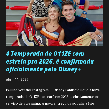
encontro deles, quando conseguir seduzi-lo. Manuel avisa a
Paula sobre a suposta infidelidade de Gabriel com Joana.
Rogerio consegue se livrar de todas as suspeitas pelo
desaparecimento de Francisco, apontando que ele poderia
ter sido vítima da fúria de Gabriel. Artur informa a Gabriel
que a clínica inseminou por engano outra paciente, que está
...
4 Temporada de O11ZE com
estreia pra 2026, é confirmada
oficialmente pelo Disney+
abril 11, 2025
Paulina Vetrano Instagram O Disney+ anunciou que a nova
temporada de O11ZE estreará em 2026 exclusivamente no
serviço de streaming. A nova entrega da popular série