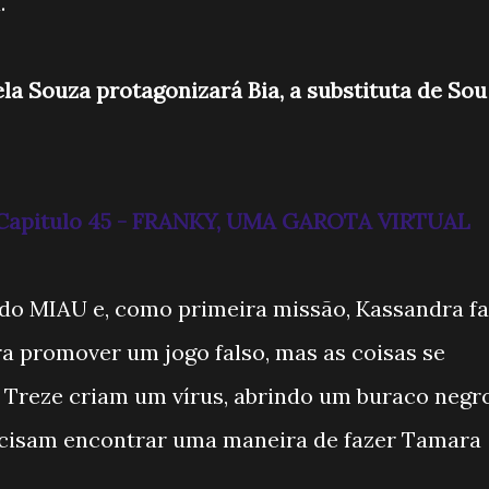
.
ela Souza protagonizará Bia, a substituta de Sou
 -Capitulo 45 - FRANKY, UMA GAROTA VIRTUAL
r do MIAU e, como primeira missão, Kassandra f
a promover um jogo falso, mas as coisas se
reze criam um vírus, abrindo um buraco negro
ecisam encontrar uma maneira de fazer Tamara