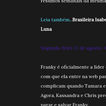
resumos semanais da mesma
Leia também...
Brasileira Isab
Luna
Segunda-feira 27 de agosto
Franky é oficialmente a líde
com que ela entre na web par
complicam quando Tamara e T
Agora, Kassandra e Chris pr
parar e salvar Franky.