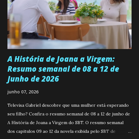
universidade. Ela tem uma personalidade muito alegre, é
muito madura para a idade, determinada, criativa e
empática. Detesta injustiças e é uma ótima amiga. Pode ser
teimosa e muito persistente quando decide fazer algo.
Durante um exame ginecológico, ela é inseminada por eng...
A História de Joana a Virgem:
Resumo semanal de 08 a 12 de
Junho de 2026
junho 07, 2026
Televisa Gabriel descobre que uma mulher está esperando
seu filho? Confira o resumo semanal de 08 a 12 de junho de
A História de Joana a Virgem do SBT. O resumo semanal
dos capitulos 09 ao 12 da novela exibida pelo SBT de