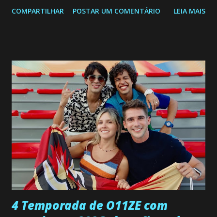
segunda a sexta-feira as 20h45 da noite: Leia também... Veja
COMPARTILHAR
POSTAR UM COMENTÁRIO
LEIA MAIS
a Programação Semanal do SBT de 08/06/26 a 14/06/26
SEGUNDA-FEIRA 08 DE JUNHO: CAPITULO 9 Salvador
interrompe sua investigação ao conhecer Jenny, mas ela
não demonstra interesse em interagir com ele. Joana
confessa a Gabriel que ele demonstrou ser o tipo de
pessoa que ela tanto desejou durante toda a vida. Camila
entra no quarto de Gabriel e imagina como seria o
encontro deles, quando conseguir seduzi-lo. Manuel avisa a
Paula sobre a suposta infidelidade de Gabriel com Joana.
Rogerio consegue se livrar de todas as suspeitas pelo
desaparecimento de Francisco, apontando que ele poderia
ter sido vítima da fúria de Gabriel. Artur informa a Gabriel
que a clínica inseminou por engano outra paciente, que está
...
4 Temporada de O11ZE com