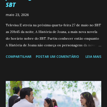
SBT
maio 23, 2026
Televisa E streia na próxima quarta-feira 27 de maio no SBT
as 20h45 da noite, A História de Joana, a mais nova novela
do horário nobre do SBT. Partiu conhecer então enquanto
A História de Joana não começa os personagens da novela?
Confira: Leia também... Veja a Programação Semanal do SBT
COMPARTILHAR
POSTAR UM COMENTÁRIO
LEIA MAIS
de 25/05/26 a 31/05/26 JOANA GUADALUPE (Camila
Valero) Uma jovem humilde e moderna, filha de mãe
solteira e neta de uma mulher abandonada pelo marido, não
quer que o mesmo lhe aconteça na vida, por isso decidiu
permanecer virgem até encontrar o homem que realmente
ama, o que não é fácil, já que dedica todas as suas energias a
se aprimorar, trabalhando, estudando e se orgulhando de
ser a primeira mulher da família a ingressar na