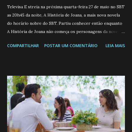
Televisa E streia na próxima quarta-feira 27 de maio no SBT
as 20h45 da noite, A História de Joana, a mais nova novela
do horário nobre do SBT. Partiu conhecer então enquanto
A História de Joana não começa os personagens da novela?
Confira: Leia também... Veja a Programação Semanal do SBT
COMPARTILHAR
POSTAR UM COMENTÁRIO
LEIA MAIS
de 25/05/26 a 31/05/26 JOANA GUADALUPE (Camila
Valero) Uma jovem humilde e moderna, filha de mãe
solteira e neta de uma mulher abandonada pelo marido, não
quer que o mesmo lhe aconteça na vida, por isso decidiu
permanecer virgem até encontrar o homem que realmente
ama, o que não é fácil, já que dedica todas as suas energias a
se aprimorar, trabalhando, estudando e se orgulhando de
ser a primeira mulher da família a ingressar na
universidade. Ela tem uma personalidade muito alegre, é
muito madura para a idade, determinada, criativa e
empática. Detesta injustiças e é uma ótima amiga. Pode ser