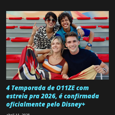
interrompe sua investigação ao conhecer Jenny, mas ela
não demonstra interesse em interagir com ele. Joana
confessa a Gabriel que ele demonstrou ser o tipo de
pessoa que ela tanto desejou durante toda a vida. Camila
entra no quarto de Gabriel e imagina como seria o
encontro deles, quando conseguir seduzi-lo. Manuel avisa a
Paula sobre a suposta infidelidade de Gabriel com Joana.
Rogerio consegue se livrar de todas as suspeitas pelo
desaparecimento de Francisco, apontando que ele poderia
ter sido vítima da fúria de Gabriel. Artur informa a Gabriel
que a clínica inseminou por engano outra paciente, que está
...
4 Temporada de O11ZE com
estreia pra 2026, é confirmada
oficialmente pelo Disney+
abril 11, 2025