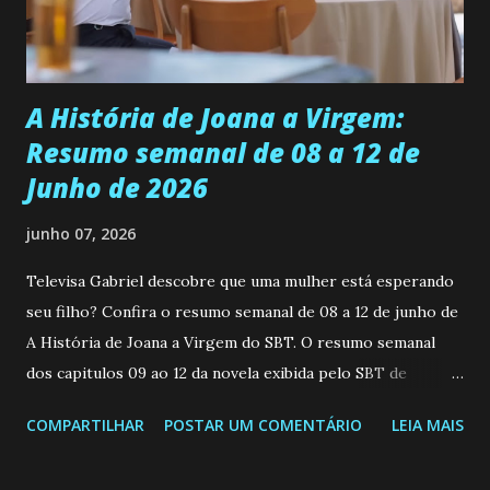
teimosa e muito persistente quando decide fazer algo.
Durante um exame ginecológico, ela é inseminada por eng...
A História de Joana a Virgem:
Resumo semanal de 08 a 12 de
Junho de 2026
junho 07, 2026
Televisa Gabriel descobre que uma mulher está esperando
seu filho? Confira o resumo semanal de 08 a 12 de junho de
A História de Joana a Virgem do SBT. O resumo semanal
dos capitulos 09 ao 12 da novela exibida pelo SBT de
segunda a sexta-feira as 20h45 da noite: Leia também... Veja
COMPARTILHAR
POSTAR UM COMENTÁRIO
LEIA MAIS
a Programação Semanal do SBT de 08/06/26 a 14/06/26
SEGUNDA-FEIRA 08 DE JUNHO: CAPITULO 9 Salvador