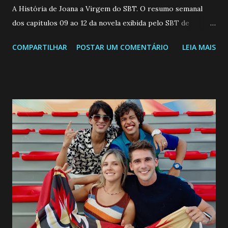
A História de Joana a Virgem do SBT. O resumo semanal
dos capitulos 09 ao 12 da novela exibida pelo SBT de
segunda a sexta-feira as 20h45 da noite: Leia também... Veja
COMPARTILHAR
POSTAR UM COMENTÁRIO
LEIA MAIS
a Programação Semanal do SBT de 08/06/26 a 14/06/26
SEGUNDA-FEIRA 08 DE JUNHO: CAPITULO 9 Salvador
interrompe sua investigação ao conhecer Jenny, mas ela
não demonstra interesse em interagir com ele. Joana
confessa a Gabriel que ele demonstrou ser o tipo de
pessoa que ela tanto desejou durante toda a vida. Camila
entra no quarto de Gabriel e imagina como seria o
encontro deles, quando conseguir seduzi-lo. Manuel avisa a
Paula sobre a suposta infidelidade de Gabriel com Joana.
Rogerio consegue se livrar de todas as suspeitas pelo
desaparecimento de Francisco, apontando que ele poderia
ter sido vítima da fúria de Gabriel. Artur informa a Gabriel
que a clínica inseminou por engano outra paciente, que está