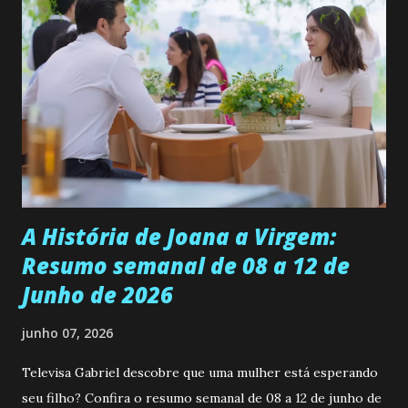
ama, o que não é fácil, já que dedica todas as suas energias a
se aprimorar, trabalhando, estudando e se orgulhando de
ser a primeira mulher da família a ingressar na
universidade. Ela tem uma personalidade muito alegre, é
muito madura para a idade, determinada, criativa e
empática. Detesta injustiças e é uma ótima amiga. Pode ser
teimosa e muito persistente quando decide fazer algo.
Durante um exame ginecológico, ela é inseminada por eng...
A História de Joana a Virgem:
Resumo semanal de 08 a 12 de
Junho de 2026
junho 07, 2026
Televisa Gabriel descobre que uma mulher está esperando
seu filho? Confira o resumo semanal de 08 a 12 de junho de