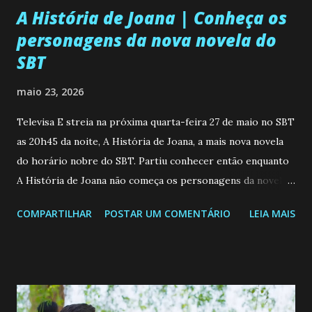
A História de Joana | Conheça os
personagens da nova novela do
SBT
maio 23, 2026
Televisa E streia na próxima quarta-feira 27 de maio no SBT
as 20h45 da noite, A História de Joana, a mais nova novela
do horário nobre do SBT. Partiu conhecer então enquanto
A História de Joana não começa os personagens da novela?
Confira: Leia também... Veja a Programação Semanal do SBT
COMPARTILHAR
POSTAR UM COMENTÁRIO
LEIA MAIS
de 25/05/26 a 31/05/26 JOANA GUADALUPE (Camila
Valero) Uma jovem humilde e moderna, filha de mãe
solteira e neta de uma mulher abandonada pelo marido, não
quer que o mesmo lhe aconteça na vida, por isso decidiu
permanecer virgem até encontrar o homem que realmente