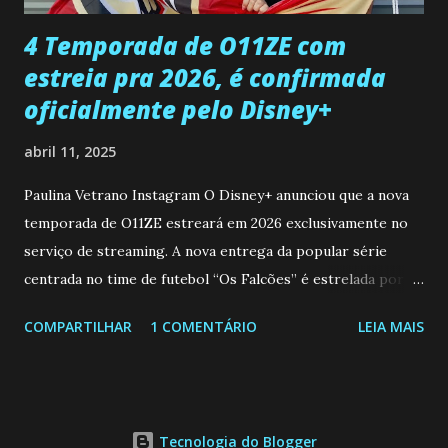
...
4 Temporada de O11ZE com
estreia pra 2026, é confirmada
oficialmente pelo Disney+
abril 11, 2025
Paulina Vetrano Instagram O Disney+ anunciou que a nova
temporada de O11ZE estreará em 2026 exclusivamente no
serviço de streaming. A nova entrega da popular série
centrada no time de futebol “Os Falcões” é estrelada por
Mariano González (Gabo), David Penagos (Ricky) e Luan
COMPARTILHAR
1 COMENTÁRIO
LEIA MAIS
Brum (Dedé), que voltam a interpretar seus personagens
originais, e apresenta um elenco de novos Falcões liderado
pelo ator mexicano Emiliano González (Gael). Os episódios
também contam com a participação especial do renomado
Tecnologia do Blogger
atleta Sergio “Kun” Agüero, além de outras figuras de