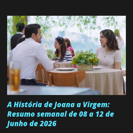
solteira e neta de uma mulher abandonada pelo marido, não
quer que o mesmo lhe aconteça na vida, por isso decidiu
permanecer virgem até encontrar o homem que realmente
ama, o que não é fácil, já que dedica todas as suas energias a
se aprimorar, trabalhando, estudando e se orgulhando de
ser a primeira mulher da família a ingressar na
universidade. Ela tem uma personalidade muito alegre, é
muito madura para a idade, determinada, criativa e
empática. Detesta injustiças e é uma ótima amiga. Pode ser
teimosa e muito persistente quando decide fazer algo.
Durante um exame ginecológico, ela é inseminada por eng...
A História de Joana a Virgem:
Resumo semanal de 08 a 12 de
Junho de 2026