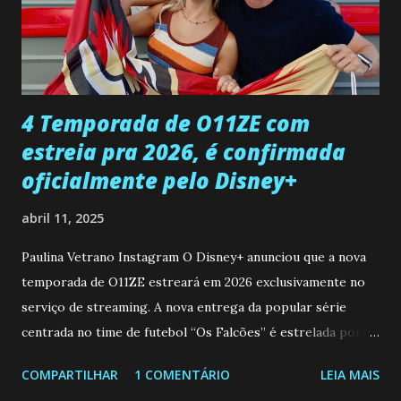
desaparecimento de Francisco, apontando que ele poderia
ter sido vítima da fúria de Gabriel. Artur informa a Gabriel
que a clínica inseminou por engano outra paciente, que está
...
4 Temporada de O11ZE com
estreia pra 2026, é confirmada
oficialmente pelo Disney+
abril 11, 2025
Paulina Vetrano Instagram O Disney+ anunciou que a nova
temporada de O11ZE estreará em 2026 exclusivamente no
serviço de streaming. A nova entrega da popular série
centrada no time de futebol “Os Falcões” é estrelada por
Mariano González (Gabo), David Penagos (Ricky) e Luan
COMPARTILHAR
1 COMENTÁRIO
LEIA MAIS
Brum (Dedé), que voltam a interpretar seus personagens