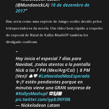
(@MundonickLA)
18 de dezembro de
2017
Sim, seria como uma espécie de Amigo oculto decido pelos
telespectadores da novela. Um vídeo bem rápido a respeito
do especial de Natal de Kallys MashUP também foi
divulgado confiram:
Hoy inicia el especial 7 días para
Navidad, ¡todos atentos a la pantalla
Nick a las 7 PM (Mex/Arg/Col) | 8 PM
(Ven)! 🎄💚
#LaNavidadMasEsperada
✨ ¡Y estén pendientes porque en
minutos viene una GRAN sorpresa de
#KallysMashup
! 🙊🙌🏼
pic.twitter.com/iypb3NYIXk
— Nickelodeon Latam