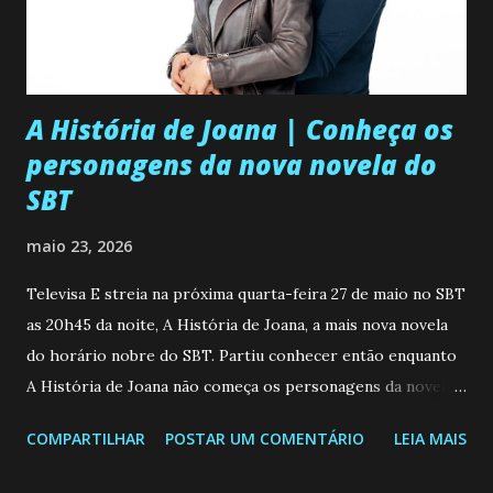
A História de Joana | Conheça os
personagens da nova novela do
SBT
maio 23, 2026
Televisa E streia na próxima quarta-feira 27 de maio no SBT
as 20h45 da noite, A História de Joana, a mais nova novela
do horário nobre do SBT. Partiu conhecer então enquanto
A História de Joana não começa os personagens da novela?
Confira: Leia também... Veja a Programação Semanal do SBT
COMPARTILHAR
POSTAR UM COMENTÁRIO
LEIA MAIS
de 25/05/26 a 31/05/26 JOANA GUADALUPE (Camila
Valero) Uma jovem humilde e moderna, filha de mãe