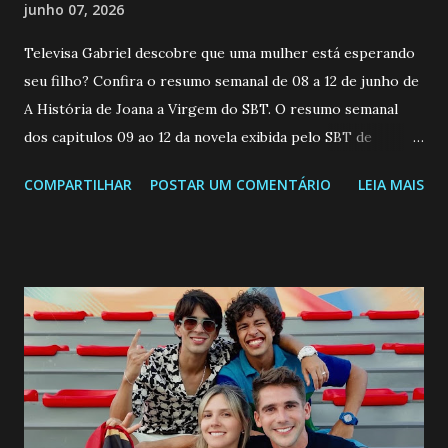
junho 07, 2026
Televisa Gabriel descobre que uma mulher está esperando
seu filho? Confira o resumo semanal de 08 a 12 de junho de
A História de Joana a Virgem do SBT. O resumo semanal
dos capitulos 09 ao 12 da novela exibida pelo SBT de
segunda a sexta-feira as 20h45 da noite: Leia também... Veja
COMPARTILHAR
POSTAR UM COMENTÁRIO
LEIA MAIS
a Programação Semanal do SBT de 08/06/26 a 14/06/26
SEGUNDA-FEIRA 08 DE JUNHO: CAPITULO 9 Salvador
interrompe sua investigação ao conhecer Jenny, mas ela
não demonstra interesse em interagir com ele. Joana
confessa a Gabriel que ele demonstrou ser o tipo de
pessoa que ela tanto desejou durante toda a vida. Camila
entra no quarto de Gabriel e imagina como seria o
encontro deles, quando conseguir seduzi-lo. Manuel avisa a
Paula sobre a suposta infidelidade de Gabriel com Joana.
Rogerio consegue se livrar de todas as suspeitas pelo