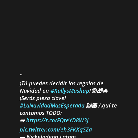
¡Tú puedes decidir los regalos de
Navidad en
#KallysMashup
!😲🎁🎄
¡Serás pieza clave!
#LaNavidadMasEsperada
🙌🏼 Aquí te
contamos TODO:
➡️
https://t.co/FQteYD8W3J
pic.twitter.com/eh3FKKqSZa
— Nickelodeon Latam