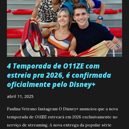
entra no quarto de Gabriel e imagina como seria o
encontro deles, quando conseguir seduzi-lo. Manuel avisa a
Paula sobre a suposta infidelidade de Gabriel com Joana.
Rogerio consegue se livrar de todas as suspeitas pelo
desaparecimento de Francisco, apontando que ele poderia
ter sido vítima da fúria de Gabriel. Artur informa a Gabriel
que a clínica inseminou por engano outra paciente, que está
...
4 Temporada de O11ZE com
estreia pra 2026, é confirmada
oficialmente pelo Disney+
abril 11, 2025
Paulina Vetrano Instagram O Disney+ anunciou que a nova
temporada de O11ZE estreará em 2026 exclusivamente no
serviço de streaming. A nova entrega da popular série