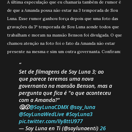
A última especulação que eu chamaria também de rumor é
de que a Amanda possa não estar na 3 temporada de Sou
Luna. Esse rumor ganhou força depois que uma foto das
gravações da 3ª temporada de Sou Luna aonde todos que
trabalham e moram na mansão Benson foi divulgada. O que
chamou atenção na foto foi o fato da Amanda não estar
presente na mesma e sim um outra governanta. Confiram:
Set de filmagens de Soy Luna 3; ao
que parece teremos uma nova
governanta na mansão Benson, mas a
pergunta que fica é "o que aconteceu
com a Amanda?"
🤔😮
@SoyLunaCDMX
@soy_Iuna
@SoyLunaWedLive
#SoyLuna3
pic.twitter.com/IIy8ttU977
— Soy Luna en Ti (@soylunaenti)
26