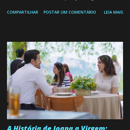
Confira: Leia também... Veja a Programação Semanal do SBT
COMPARTILHAR
POSTAR UM COMENTÁRIO
LEIA MAIS
de 25/05/26 a 31/05/26 JOANA GUADALUPE (Camila
Valero) Uma jovem humilde e moderna, filha de mãe
solteira e neta de uma mulher abandonada pelo marido, não
quer que o mesmo lhe aconteça na vida, por isso decidiu
permanecer virgem até encontrar o homem que realmente
ama, o que não é fácil, já que dedica todas as suas energias a
se aprimorar, trabalhando, estudando e se orgulhando de
ser a primeira mulher da família a ingressar na
universidade. Ela tem uma personalidade muito alegre, é
muito madura para a idade, determinada, criativa e
empática. Detesta injustiças e é uma ótima amiga. Pode ser
teimosa e muito persistente quando decide fazer algo.
Durante um exame ginecológico, ela é inseminada por eng...
A História de Joana a Virgem: