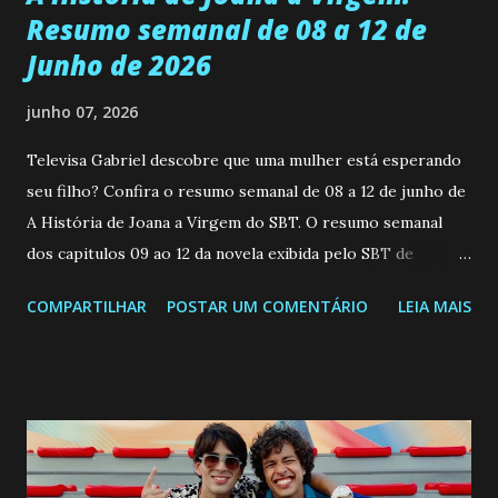
Resumo semanal de 08 a 12 de
Junho de 2026
junho 07, 2026
Televisa Gabriel descobre que uma mulher está esperando
seu filho? Confira o resumo semanal de 08 a 12 de junho de
A História de Joana a Virgem do SBT. O resumo semanal
dos capitulos 09 ao 12 da novela exibida pelo SBT de
segunda a sexta-feira as 20h45 da noite: Leia também... Veja
COMPARTILHAR
POSTAR UM COMENTÁRIO
LEIA MAIS
a Programação Semanal do SBT de 08/06/26 a 14/06/26
SEGUNDA-FEIRA 08 DE JUNHO: CAPITULO 9 Salvador
interrompe sua investigação ao conhecer Jenny, mas ela
não demonstra interesse em interagir com ele. Joana
confessa a Gabriel que ele demonstrou ser o tipo de
pessoa que ela tanto desejou durante toda a vida. Camila