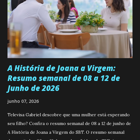
ser a primeira mulher da família a ingressar na
universidade. Ela tem uma personalidade muito alegre, é
muito madura para a idade, determinada, criativa e
empática. Detesta injustiças e é uma ótima amiga. Pode ser
teimosa e muito persistente quando decide fazer algo.
Durante um exame ginecológico, ela é inseminada por eng...
A História de Joana a Virgem:
Resumo semanal de 08 a 12 de
Junho de 2026
junho 07, 2026
Televisa Gabriel descobre que uma mulher está esperando
seu filho? Confira o resumo semanal de 08 a 12 de junho de
A História de Joana a Virgem do SBT. O resumo semanal