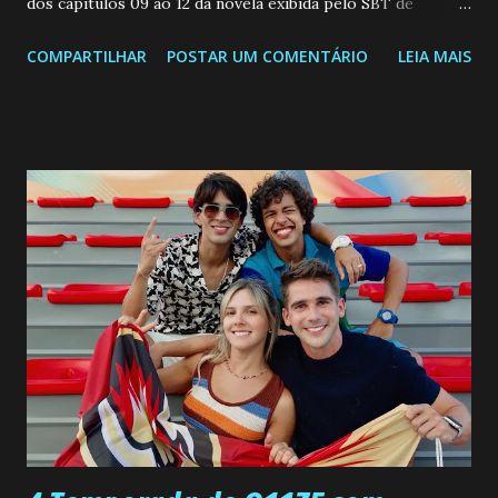
dos capitulos 09 ao 12 da novela exibida pelo SBT de
segunda a sexta-feira as 20h45 da noite: Leia também... Veja
COMPARTILHAR
POSTAR UM COMENTÁRIO
LEIA MAIS
a Programação Semanal do SBT de 08/06/26 a 14/06/26
SEGUNDA-FEIRA 08 DE JUNHO: CAPITULO 9 Salvador
interrompe sua investigação ao conhecer Jenny, mas ela
não demonstra interesse em interagir com ele. Joana
confessa a Gabriel que ele demonstrou ser o tipo de
pessoa que ela tanto desejou durante toda a vida. Camila
entra no quarto de Gabriel e imagina como seria o
encontro deles, quando conseguir seduzi-lo. Manuel avisa a
Paula sobre a suposta infidelidade de Gabriel com Joana.
Rogerio consegue se livrar de todas as suspeitas pelo
desaparecimento de Francisco, apontando que ele poderia
ter sido vítima da fúria de Gabriel. Artur informa a Gabriel
que a clínica inseminou por engano outra paciente, que está
...