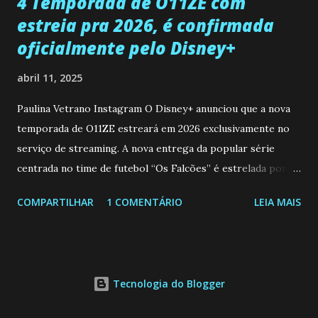
4 Temporada de O11ZE com
estreia pra 2026, é confirmada
oficialmente pelo Disney+
abril 11, 2025
Paulina Vetrano Instagram O Disney+ anunciou que a nova
temporada de O11ZE estreará em 2026 exclusivamente no
serviço de streaming. A nova entrega da popular série
centrada no time de futebol “Os Falcões” é estrelada por
Mariano González (Gabo), David Penagos (Ricky) e Luan
COMPARTILHAR
1 COMENTÁRIO
LEIA MAIS
Brum (Dedé), que voltam a interpretar seus personagens
originais, e apresenta um elenco de novos Falcões liderado
pelo ator mexicano Emiliano González (Gael). Os episódios
também contam com a participação especial do renomado
Tecnologia do Blogger
atleta Sergio “Kun” Agüero, além de outras figuras de
destaque do futebol e do jornalismo esportivo. Leia