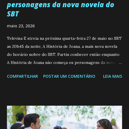
personagens da nova novela do
SBT
maio 23, 2026
Televisa E streia na próxima quarta-feira 27 de maio no SBT
as 20h45 da noite, A História de Joana, a mais nova novela
do horário nobre do SBT. Partiu conhecer então enquanto
A História de Joana não começa os personagens da novela?
Confira: Leia também... Veja a Programação Semanal do SBT
COMPARTILHAR
POSTAR UM COMENTÁRIO
LEIA MAIS
de 25/05/26 a 31/05/26 JOANA GUADALUPE (Camila
Valero) Uma jovem humilde e moderna, filha de mãe
solteira e neta de uma mulher abandonada pelo marido, não
quer que o mesmo lhe aconteça na vida, por isso decidiu
permanecer virgem até encontrar o homem que realmente
ama, o que não é fácil, já que dedica todas as suas energias a
se aprimorar, trabalhando, estudando e se orgulhando de