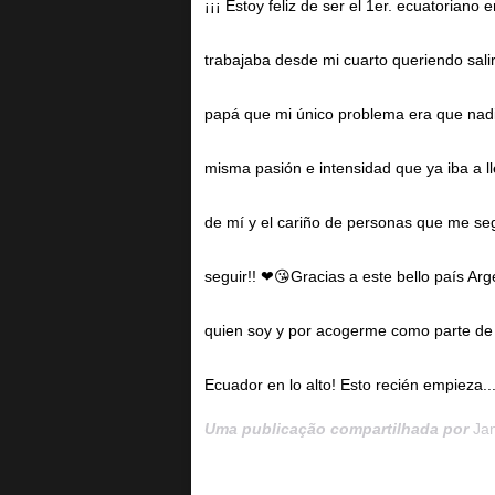
¡¡¡ Estoy feliz de ser el 1er. ecuatoriano
trabajaba desde mi cuarto queriendo sali
papá que mi único problema era que nadie
misma pasión e intensidad que ya iba a l
de mí y el cariño de personas que me se
seguir!! ❤😘Gracias a este bello país Ar
quien soy y por acogerme como parte de u
Ecuador en lo alto! Esto recién empieza
Uma publicação compartilhada por
Ja