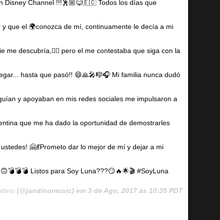
 en Disney Channel !!!🕺🏼😋🇪🇨 Todos los días que
r y que el 🌍conozca de mí, continuamente le decía a mi
 me descubría,🤷‍♂ pero el me contestaba que siga con la
legar... hasta que pasó!! 😄🙏🎤🎼🎧 Mi familia nunca dudó
guían y apoyaban en mis redes sociales me impulsaron a
gentina que me ha dado la oportunidad de demostrarles
stedes! 🤗💃Prometo dar lo mejor de mí y dejar a mi
...🙃💣💣💣 Listos para Soy Luna???😏🔥🌟🎬 #SoyLuna
ndino
(@jandinomusic) em
3 de Ago, 2017 às 10:35 PDT