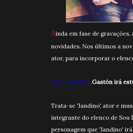
A
inda em fase de gravações,
novidades. Nos últimos a nov
ator, para incorporar o elen
Leia também...
.
Gastón irá es
Trata-se 'Jandino', ator e m
integrante do elenco de Sou 
personagem que 'Jandino' irá