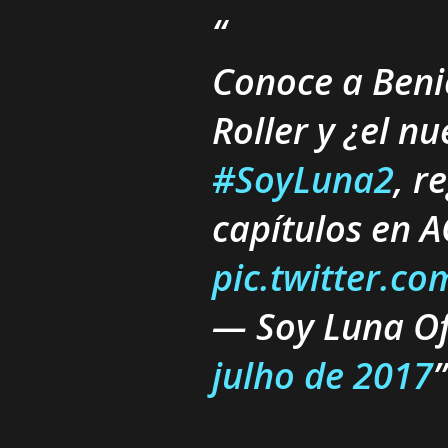
Conoce a Benic
Roller y ¿el n
#SoyLuna2
, r
capítulos en 
pic.twitter.
— Soy Luna Of
julho de 2017