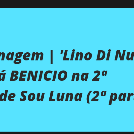
agem | 'Lino Di Nu
á BENICIO na 2ª
e Sou Luna (2ª par