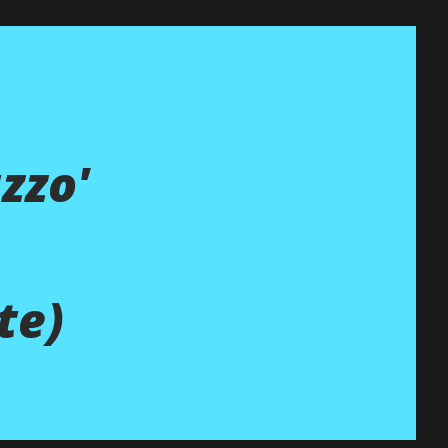
zzo'
te)