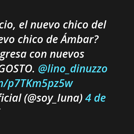
io, el nuevo chico del
uevo chico de Ámbar?
egresa con nuevos
AGOSTO.
@lino_dinuzzo
com/p7TKm5pz5w
icial (@soy_Iuna)
4 de