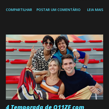
segunda a sexta-feira as 20h45 da noite: Leia também... Veja
COMPARTILHAR
POSTAR UM COMENTÁRIO
LEIA MAIS
a Programação Semanal do SBT de 08/06/26 a 14/06/26
SEGUNDA-FEIRA 08 DE JUNHO: CAPITULO 9 Salvador
interrompe sua investigação ao conhecer Jenny, mas ela
não demonstra interesse em interagir com ele. Joana
confessa a Gabriel que ele demonstrou ser o tipo de
pessoa que ela tanto desejou durante toda a vida. Camila
entra no quarto de Gabriel e imagina como seria o
encontro deles, quando conseguir seduzi-lo. Manuel avisa a
Paula sobre a suposta infidelidade de Gabriel com Joana.
Rogerio consegue se livrar de todas as suspeitas pelo
desaparecimento de Francisco, apontando que ele poderia
ter sido vítima da fúria de Gabriel. Artur informa a Gabriel
que a clínica inseminou por engano outra paciente, que está
...
4 Temporada de O11ZE com