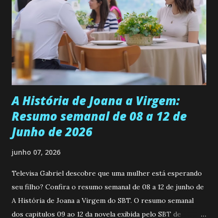
ser a primeira mulher da família a ingressar na
universidade. Ela tem uma personalidade muito alegre, é
muito madura para a idade, determinada, criativa e
empática. Detesta injustiças e é uma ótima amiga. Pode ser
teimosa e muito persistente quando decide fazer algo.
Durante um exame ginecológico, ela é inseminada por eng...
A História de Joana a Virgem:
Resumo semanal de 08 a 12 de
Junho de 2026
junho 07, 2026
Televisa Gabriel descobre que uma mulher está esperando
seu filho? Confira o resumo semanal de 08 a 12 de junho de
A História de Joana a Virgem do SBT. O resumo semanal
dos capitulos 09 ao 12 da novela exibida pelo SBT de