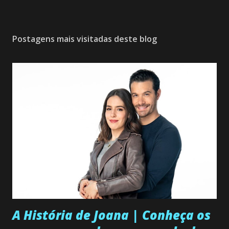
P
o
s
Postagens mais visitadas deste blog
t
a
r
u
m
c
o
m
e
n
t
á
r
i
o
A História de Joana | Conheça os