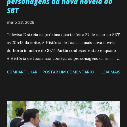
personagens da nova novela do
SBT
maio 23, 2026
Televisa E streia na próxima quarta-feira 27 de maio no SBT
as 20h45 da noite, A História de Joana, a mais nova novela
do horário nobre do SBT. Partiu conhecer então enquanto
A História de Joana não começa os personagens da novela?
Confira: Leia também... Veja a Programação Semanal do SBT
COMPARTILHAR
POSTAR UM COMENTÁRIO
LEIA MAIS
de 25/05/26 a 31/05/26 JOANA GUADALUPE (Camila
Valero) Uma jovem humilde e moderna, filha de mãe
solteira e neta de uma mulher abandonada pelo marido, não
quer que o mesmo lhe aconteça na vida, por isso decidiu
permanecer virgem até encontrar o homem que realmente
ama, o que não é fácil, já que dedica todas as suas energias a
se aprimorar, trabalhando, estudando e se orgulhando de