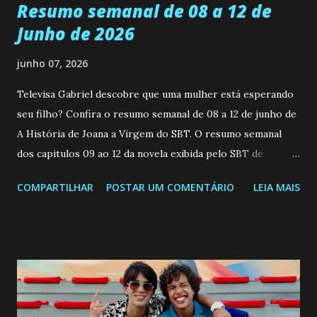
Resumo semanal de 08 a 12 de
Junho de 2026
junho 07, 2026
Televisa Gabriel descobre que uma mulher está esperando
seu filho? Confira o resumo semanal de 08 a 12 de junho de
A História de Joana a Virgem do SBT. O resumo semanal
dos capitulos 09 ao 12 da novela exibida pelo SBT de
segunda a sexta-feira as 20h45 da noite: Leia também... Veja
COMPARTILHAR
POSTAR UM COMENTÁRIO
LEIA MAIS
a Programação Semanal do SBT de 08/06/26 a 14/06/26
SEGUNDA-FEIRA 08 DE JUNHO: CAPITULO 9 Salvador
interrompe sua investigação ao conhecer Jenny, mas ela
não demonstra interesse em interagir com ele. Joana
confessa a Gabriel que ele demonstrou ser o tipo de
pessoa que ela tanto desejou durante toda a vida. Camila
entra no quarto de Gabriel e imagina como seria o