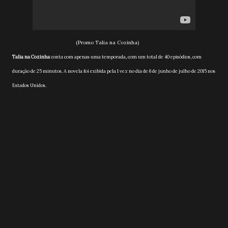
(Promo Talia na Cozinha)
Talia na Cozinha
conta com apenas uma temporada, com um total de 40 episódios, com
duração de 25 minutos. A novela foi exibida pela 1 vez no dia de 6 de junho de julho de 2015 nos
Estados Unidos.