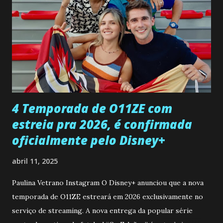
encontro deles, quando conseguir seduzi-lo. Manuel avisa a
Paula sobre a suposta infidelidade de Gabriel com Joana.
Rogerio consegue se livrar de todas as suspeitas pelo
desaparecimento de Francisco, apontando que ele poderia
ter sido vítima da fúria de Gabriel. Artur informa a Gabriel
que a clínica inseminou por engano outra paciente, que está
...
4 Temporada de O11ZE com
estreia pra 2026, é confirmada
oficialmente pelo Disney+
abril 11, 2025
Paulina Vetrano Instagram O Disney+ anunciou que a nova
temporada de O11ZE estreará em 2026 exclusivamente no
serviço de streaming. A nova entrega da popular série