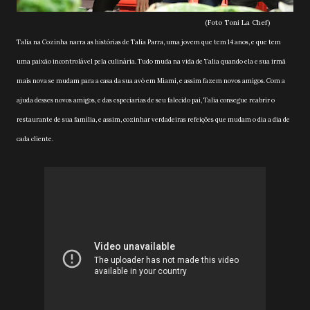
(Foto Toni La Chef)
Talia na Cozinha narra as histórias de Talia Parra, uma jovem que tem 14 anos, e que tem
uma paixão incontrolável pela culinária. Tudo muda na vida de Talia quando ela e sua irmã
mais nova se mudam para a casa da sua avó em Miami, e assim fazem novos amigos. Com a
ajuda desses novos amigos, e das especiarias de seu falecido pai, Talia consegue reabrir o
restaurante de sua família, e assim, cozinhar verdadeiras refeições que mudam o dia a dia de
cada cliente.