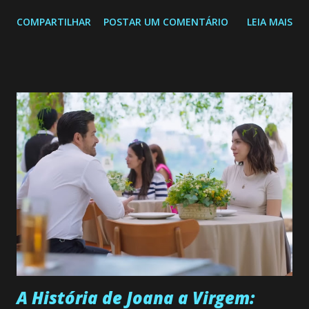
Confira: Leia também... Veja a Programação Semanal do SBT
COMPARTILHAR
POSTAR UM COMENTÁRIO
LEIA MAIS
de 25/05/26 a 31/05/26 JOANA GUADALUPE (Camila
Valero) Uma jovem humilde e moderna, filha de mãe
solteira e neta de uma mulher abandonada pelo marido, não
quer que o mesmo lhe aconteça na vida, por isso decidiu
permanecer virgem até encontrar o homem que realmente
ama, o que não é fácil, já que dedica todas as suas energias a
se aprimorar, trabalhando, estudando e se orgulhando de
ser a primeira mulher da família a ingressar na
universidade. Ela tem uma personalidade muito alegre, é
muito madura para a idade, determinada, criativa e
empática. Detesta injustiças e é uma ótima amiga. Pode ser
teimosa e muito persistente quando decide fazer algo.
Durante um exame ginecológico, ela é inseminada por eng...
A História de Joana a Virgem: