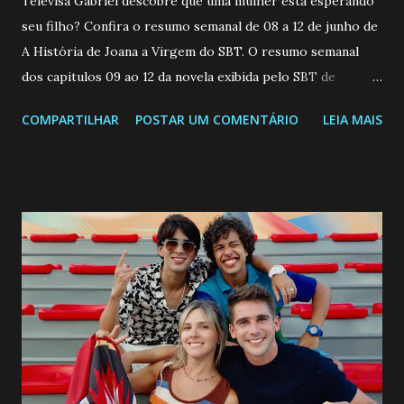
Televisa Gabriel descobre que uma mulher está esperando
seu filho? Confira o resumo semanal de 08 a 12 de junho de
A História de Joana a Virgem do SBT. O resumo semanal
dos capitulos 09 ao 12 da novela exibida pelo SBT de
segunda a sexta-feira as 20h45 da noite: Leia também... Veja
COMPARTILHAR
POSTAR UM COMENTÁRIO
LEIA MAIS
a Programação Semanal do SBT de 08/06/26 a 14/06/26
SEGUNDA-FEIRA 08 DE JUNHO: CAPITULO 9 Salvador
interrompe sua investigação ao conhecer Jenny, mas ela
não demonstra interesse em interagir com ele. Joana
confessa a Gabriel que ele demonstrou ser o tipo de
pessoa que ela tanto desejou durante toda a vida. Camila
entra no quarto de Gabriel e imagina como seria o
encontro deles, quando conseguir seduzi-lo. Manuel avisa a
Paula sobre a suposta infidelidade de Gabriel com Joana.
Rogerio consegue se livrar de todas as suspeitas pelo
desaparecimento de Francisco, apontando que ele poderia