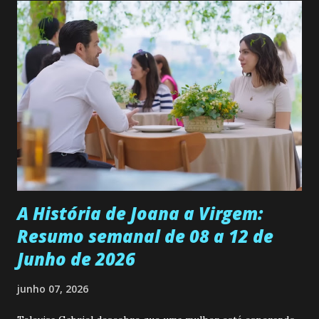
permanecer virgem até encontrar o homem que realmente
ama, o que não é fácil, já que dedica todas as suas energias a
se aprimorar, trabalhando, estudando e se orgulhando de
ser a primeira mulher da família a ingressar na
universidade. Ela tem uma personalidade muito alegre, é
muito madura para a idade, determinada, criativa e
empática. Detesta injustiças e é uma ótima amiga. Pode ser
teimosa e muito persistente quando decide fazer algo.
Durante um exame ginecológico, ela é inseminada por eng...
A História de Joana a Virgem:
Resumo semanal de 08 a 12 de
Junho de 2026
junho 07, 2026