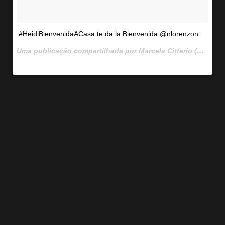
#HeidiBienvenidaACasa te da la Bienvenida @nlorenzon
Uma publicação compartilhada por Marcela Citterio (@marcelacitterio) em