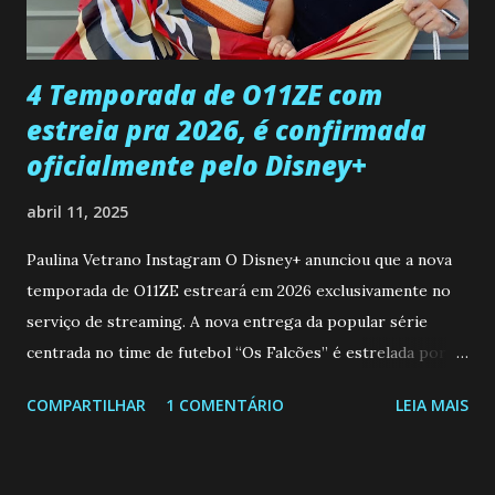
ter sido vítima da fúria de Gabriel. Artur informa a Gabriel
que a clínica inseminou por engano outra paciente, que está
...
4 Temporada de O11ZE com
estreia pra 2026, é confirmada
oficialmente pelo Disney+
abril 11, 2025
Paulina Vetrano Instagram O Disney+ anunciou que a nova
temporada de O11ZE estreará em 2026 exclusivamente no
serviço de streaming. A nova entrega da popular série
centrada no time de futebol “Os Falcões” é estrelada por
Mariano González (Gabo), David Penagos (Ricky) e Luan
COMPARTILHAR
1 COMENTÁRIO
LEIA MAIS
Brum (Dedé), que voltam a interpretar seus personagens
originais, e apresenta um elenco de novos Falcões liderado
pelo ator mexicano Emiliano González (Gael). Os episódios