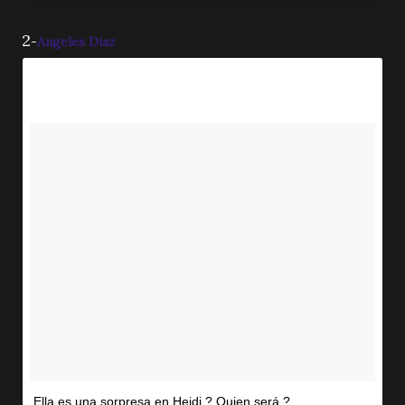
2
-
Angeles Diaz
Ella es una sorpresa en Heidi ? Quien será ?