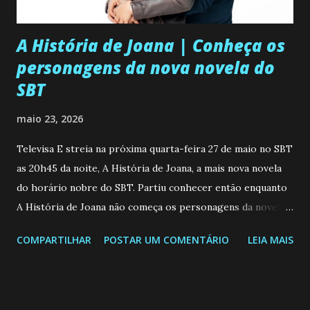
A História de Joana | Conheça os
personagens da nova novela do
SBT
maio 23, 2026
Televisa E streia na próxima quarta-feira 27 de maio no SBT
as 20h45 da noite, A História de Joana, a mais nova novela
do horário nobre do SBT. Partiu conhecer então enquanto
A História de Joana não começa os personagens da novela?
Confira: Leia também... Veja a Programação Semanal do SBT
COMPARTILHAR
POSTAR UM COMENTÁRIO
LEIA MAIS
de 25/05/26 a 31/05/26 JOANA GUADALUPE (Camila
Valero) Uma jovem humilde e moderna, filha de mãe
solteira e neta de uma mulher abandonada pelo marido, não
quer que o mesmo lhe aconteça na vida, por isso decidiu