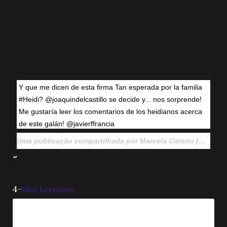
Y que me dicen de esta firma Tan esperada por la familia
#Heidi? @joaquindelcastillo se decide y... nos sorprende!
Me gustaría leer los comentarios de los heidianos acerca
de este galán! @javierffrancia
Uma publicação compartilhada por Marcela Citterio (@marcelacitterio) em
4-
Nico Lorenzon