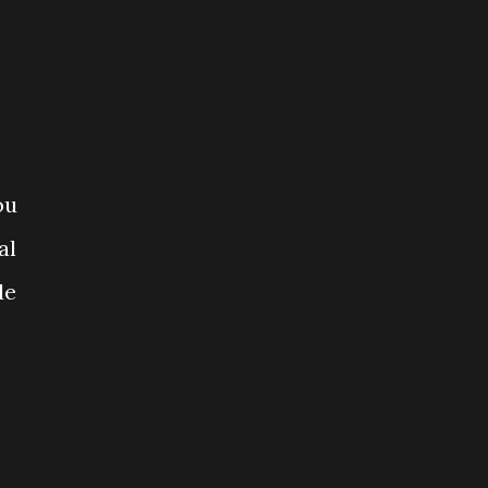
ê
ou
al
de