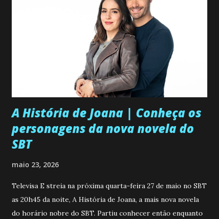
c
o
m
e
n
t
á
r
i
o
A História de Joana | Conheça os
personagens da nova novela do
SBT
maio 23, 2026
Televisa E streia na próxima quarta-feira 27 de maio no SBT
as 20h45 da noite, A História de Joana, a mais nova novela
do horário nobre do SBT. Partiu conhecer então enquanto