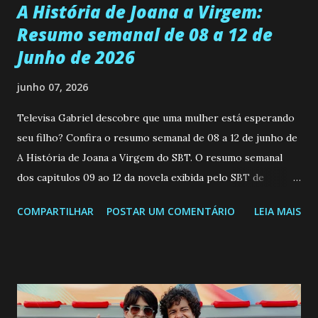
A História de Joana a Virgem:
Resumo semanal de 08 a 12 de
Junho de 2026
junho 07, 2026
Televisa Gabriel descobre que uma mulher está esperando
seu filho? Confira o resumo semanal de 08 a 12 de junho de
A História de Joana a Virgem do SBT. O resumo semanal
dos capitulos 09 ao 12 da novela exibida pelo SBT de
segunda a sexta-feira as 20h45 da noite: Leia também... Veja
COMPARTILHAR
POSTAR UM COMENTÁRIO
LEIA MAIS
a Programação Semanal do SBT de 08/06/26 a 14/06/26
SEGUNDA-FEIRA 08 DE JUNHO: CAPITULO 9 Salvador
interrompe sua investigação ao conhecer Jenny, mas ela
não demonstra interesse em interagir com ele. Joana
confessa a Gabriel que ele demonstrou ser o tipo de
pessoa que ela tanto desejou durante toda a vida. Camila