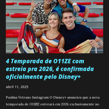
entra no quarto de Gabriel e imagina como seria o
encontro deles, quando conseguir seduzi-lo. Manuel avisa a
Paula sobre a suposta infidelidade de Gabriel com Joana.
Rogerio consegue se livrar de todas as suspeitas pelo
desaparecimento de Francisco, apontando que ele poderia
ter sido vítima da fúria de Gabriel. Artur informa a Gabriel
que a clínica inseminou por engano outra paciente, que está
...
4 Temporada de O11ZE com
estreia pra 2026, é confirmada
oficialmente pelo Disney+
abril 11, 2025
Paulina Vetrano Instagram O Disney+ anunciou que a nova
temporada de O11ZE estreará em 2026 exclusivamente no