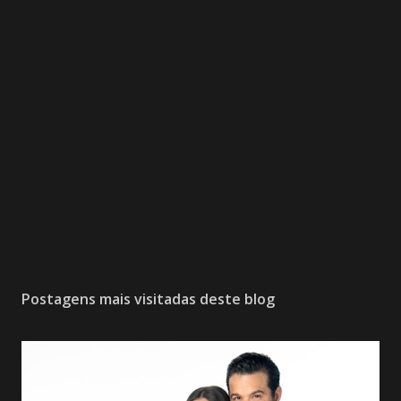
P
o
s
Postagens mais visitadas deste blog
t
a
r
u
m