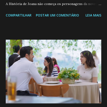
A História de Joana não começa os personagens da novela?
Confira: Leia também... Veja a Programação Semanal do SBT
COMPARTILHAR
POSTAR UM COMENTÁRIO
LEIA MAIS
de 25/05/26 a 31/05/26 JOANA GUADALUPE (Camila
Valero) Uma jovem humilde e moderna, filha de mãe
solteira e neta de uma mulher abandonada pelo marido, não
quer que o mesmo lhe aconteça na vida, por isso decidiu
permanecer virgem até encontrar o homem que realmente
ama, o que não é fácil, já que dedica todas as suas energias a
se aprimorar, trabalhando, estudando e se orgulhando de
ser a primeira mulher da família a ingressar na
universidade. Ela tem uma personalidade muito alegre, é
muito madura para a idade, determinada, criativa e
empática. Detesta injustiças e é uma ótima amiga. Pode ser
teimosa e muito persistente quando decide fazer algo.
Durante um exame ginecológico, ela é inseminada por eng...