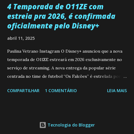
4 Temporada de O11ZE com
estreia pra 2026, é confirmada
oficialmente pelo Disney+
abril 11, 2025
Paulina Vetrano Instagram O Disney+ anunciou que a nova
temporada de O11ZE estreará em 2026 exclusivamente no
serviço de streaming. A nova entrega da popular série
centrada no time de futebol “Os Falcões” é estrelada por
Mariano González (Gabo), David Penagos (Ricky) e Luan
COMPARTILHAR
1 COMENTÁRIO
LEIA MAIS
Brum (Dedé), que voltam a interpretar seus personagens
originais, e apresenta um elenco de novos Falcões liderado
pelo ator mexicano Emiliano González (Gael). Os episódios
também contam com a participação especial do renomado
Tecnologia do Blogger
atleta Sergio “Kun” Agüero, além de outras figuras de