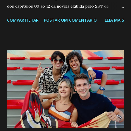
dos capitulos 09 ao 12 da novela exibida pelo SBT de
segunda a sexta-feira as 20h45 da noite: Leia também... Veja
COMPARTILHAR
POSTAR UM COMENTÁRIO
LEIA MAIS
a Programação Semanal do SBT de 08/06/26 a 14/06/26
SEGUNDA-FEIRA 08 DE JUNHO: CAPITULO 9 Salvador
interrompe sua investigação ao conhecer Jenny, mas ela
não demonstra interesse em interagir com ele. Joana
confessa a Gabriel que ele demonstrou ser o tipo de
pessoa que ela tanto desejou durante toda a vida. Camila
entra no quarto de Gabriel e imagina como seria o
encontro deles, quando conseguir seduzi-lo. Manuel avisa a
Paula sobre a suposta infidelidade de Gabriel com Joana.
Rogerio consegue se livrar de todas as suspeitas pelo
desaparecimento de Francisco, apontando que ele poderia
ter sido vítima da fúria de Gabriel. Artur informa a Gabriel
que a clínica inseminou por engano outra paciente, que está
...