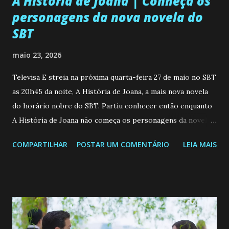
A História de Joana | Conheça os
personagens da nova novela do
SBT
maio 23, 2026
Televisa E streia na próxima quarta-feira 27 de maio no SBT
as 20h45 da noite, A História de Joana, a mais nova novela
do horário nobre do SBT. Partiu conhecer então enquanto
A História de Joana não começa os personagens da novela?
Confira: Leia também... Veja a Programação Semanal do SBT
COMPARTILHAR
POSTAR UM COMENTÁRIO
LEIA MAIS
de 25/05/26 a 31/05/26 JOANA GUADALUPE (Camila
Valero) Uma jovem humilde e moderna, filha de mãe
solteira e neta de uma mulher abandonada pelo marido, não
quer que o mesmo lhe aconteça na vida, por isso decidiu
permanecer virgem até encontrar o homem que realmente
ama, o que não é fácil, já que dedica todas as suas energias a