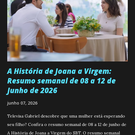
se aprimorar, trabalhando, estudando e se orgulhando de
ser a primeira mulher da família a ingressar na
universidade. Ela tem uma personalidade muito alegre, é
muito madura para a idade, determinada, criativa e
empática. Detesta injustiças e é uma ótima amiga. Pode ser
teimosa e muito persistente quando decide fazer algo.
Durante um exame ginecológico, ela é inseminada por eng...
A História de Joana a Virgem:
Resumo semanal de 08 a 12 de
Junho de 2026
junho 07, 2026
Televisa Gabriel descobre que uma mulher está esperando
seu filho? Confira o resumo semanal de 08 a 12 de junho de
A História de Joana a Virgem do SBT. O resumo semanal