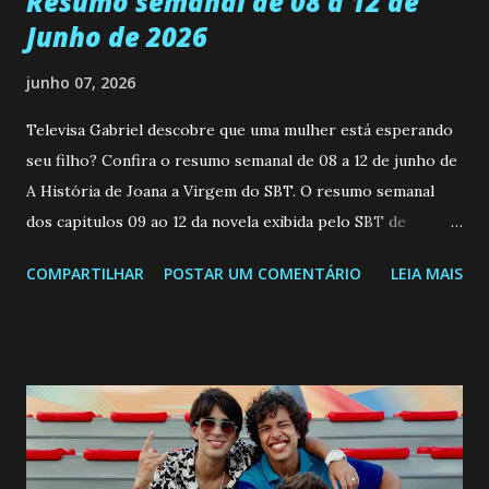
Resumo semanal de 08 a 12 de
Junho de 2026
junho 07, 2026
Televisa Gabriel descobre que uma mulher está esperando
seu filho? Confira o resumo semanal de 08 a 12 de junho de
A História de Joana a Virgem do SBT. O resumo semanal
dos capitulos 09 ao 12 da novela exibida pelo SBT de
segunda a sexta-feira as 20h45 da noite: Leia também... Veja
COMPARTILHAR
POSTAR UM COMENTÁRIO
LEIA MAIS
a Programação Semanal do SBT de 08/06/26 a 14/06/26
SEGUNDA-FEIRA 08 DE JUNHO: CAPITULO 9 Salvador
interrompe sua investigação ao conhecer Jenny, mas ela
não demonstra interesse em interagir com ele. Joana
confessa a Gabriel que ele demonstrou ser o tipo de
pessoa que ela tanto desejou durante toda a vida. Camila
entra no quarto de Gabriel e imagina como seria o