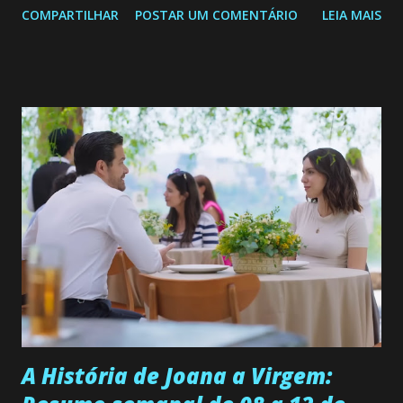
COMPARTILHAR
POSTAR UM COMENTÁRIO
LEIA MAIS
de 25/05/26 a 31/05/26 JOANA GUADALUPE (Camila
Valero) Uma jovem humilde e moderna, filha de mãe
solteira e neta de uma mulher abandonada pelo marido, não
quer que o mesmo lhe aconteça na vida, por isso decidiu
permanecer virgem até encontrar o homem que realmente
ama, o que não é fácil, já que dedica todas as suas energias a
se aprimorar, trabalhando, estudando e se orgulhando de
ser a primeira mulher da família a ingressar na
universidade. Ela tem uma personalidade muito alegre, é
muito madura para a idade, determinada, criativa e
empática. Detesta injustiças e é uma ótima amiga. Pode ser
teimosa e muito persistente quando decide fazer algo.
Durante um exame ginecológico, ela é inseminada por eng...
A História de Joana a Virgem: