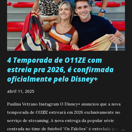
encontro deles, quando conseguir seduzi-lo. Manuel avisa a
Paula sobre a suposta infidelidade de Gabriel com Joana.
Rogerio consegue se livrar de todas as suspeitas pelo
desaparecimento de Francisco, apontando que ele poderia
ter sido vítima da fúria de Gabriel. Artur informa a Gabriel
que a clínica inseminou por engano outra paciente, que está
...
4 Temporada de O11ZE com
estreia pra 2026, é confirmada
oficialmente pelo Disney+
abril 11, 2025
Paulina Vetrano Instagram O Disney+ anunciou que a nova
temporada de O11ZE estreará em 2026 exclusivamente no
serviço de streaming. A nova entrega da popular série
centrada no time de futebol “Os Falcões” é estrelada por