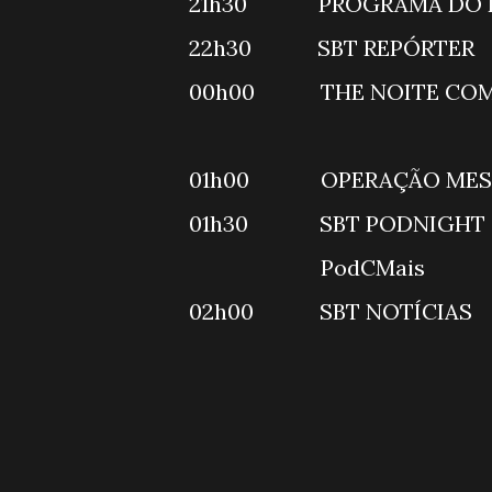
21h30 PRO
22h30 SB
00h00 THE NO
01h00 OPE
01h30 SB
PodC
02h00 SB