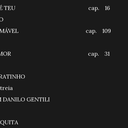
RAÇÃO É TEU cap. 16
FOCALIZANDO
 INDOMÁVEL cap. 109
QUI AGORA
TE DE AMOR cap. 31
T BRASIL
GRAMA DO RATINHO
O F.C. - Estreia
ITE COM DANILO GENTIL
RAÇÃO MESQUITA