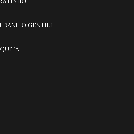
GRAMA DO RATINHO
T REPÓRTER
ITE COM DANILO GENTIL
RAÇÃO MESQUITA
T PODNIGHT
Mais
T NOTÍCIAS