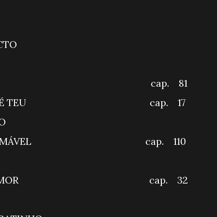
LIGA BRASIL
MEIRO IMPACTO
LÔ VOCÊ
ERALDA cap. 81
RAÇÃO É TEU cap. 17
FOCALIZANDO
 INDOMÁVEL cap. 110
QUI AGORA
TE DE AMOR cap. 32
T BRASIL