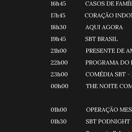
16h45 CAS
17h45 CORAÇÃO 
18h30 A
19h45 SB
21h00 PRESENT
22h00 PRO
23h00 COMÉD
00h00 THE NO
01h00 OPE
01h30 SB