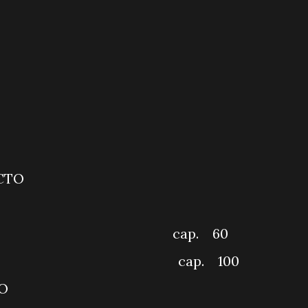
BT MANHÃ
MEIRO IMPACTO
LÔ VOCÊ
RALDA cap. 60
BI cap. 100
FOCALIZANDO