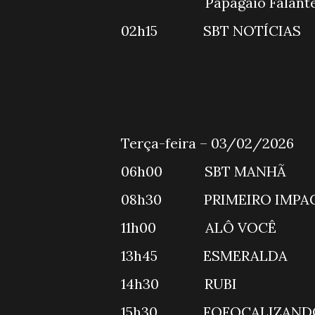
Papagai
02h15 
Terça-feira – 03/02/2026
06h00 S
08h30 PRI
11h00 A
13h45 ESME
14h30 RU
15h30 FO