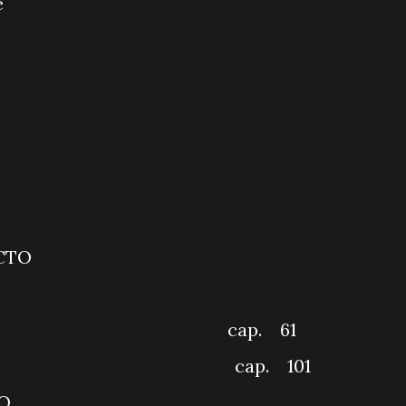
o Falante
SBT NOTÍCIA
BT MANHÃ
MEIRO IMPACTO
LÔ VOCÊ
RALDA cap. 61
BI cap. 101
FOCALIZANDO