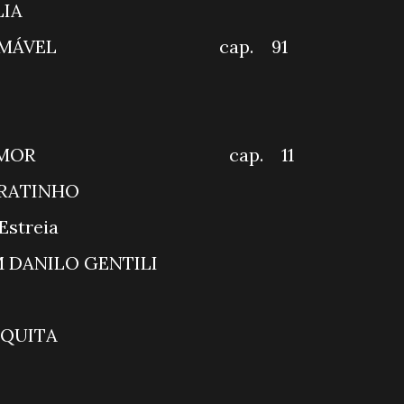
OS DE FAMÍLIA
INDOMÁVEL cap. 91
QUI AGORA
T BRASIL
E DE AMOR cap. 11
GRAMA DO RATINHO
IA SBT - Estreia
ITE COM DANILO GENTIL
RAÇÃO MESQUITA
T PODNIGHT