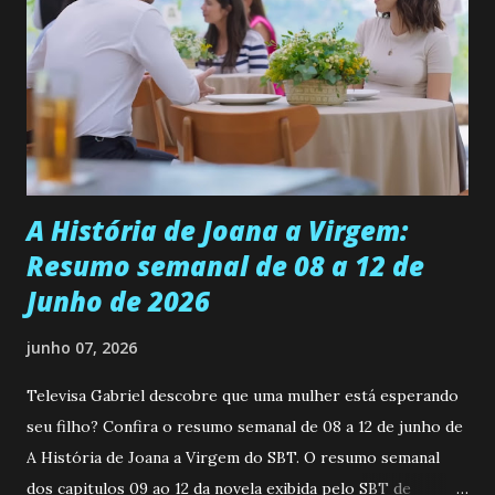
ser a primeira mulher da família a ingressar na
universidade. Ela tem uma personalidade muito alegre, é
muito madura para a idade, determinada, criativa e
empática. Detesta injustiças e é uma ótima amiga. Pode ser
teimosa e muito persistente quando decide fazer algo.
Durante um exame ginecológico, ela é inseminada por eng...
A História de Joana a Virgem:
Resumo semanal de 08 a 12 de
Junho de 2026
junho 07, 2026
Televisa Gabriel descobre que uma mulher está esperando
seu filho? Confira o resumo semanal de 08 a 12 de junho de
A História de Joana a Virgem do SBT. O resumo semanal
dos capitulos 09 ao 12 da novela exibida pelo SBT de