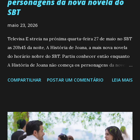
personagens da nova novela do
SBT
maio 23, 2026
Televisa E streia na próxima quarta-feira 27 de maio no SBT
as 20h45 da noite, A História de Joana, a mais nova novela
do horário nobre do SBT. Partiu conhecer então enquanto
A História de Joana não começa os personagens da novela?
Confira: Leia também... Veja a Programação Semanal do SBT
COMPARTILHAR
POSTAR UM COMENTÁRIO
LEIA MAIS
de 25/05/26 a 31/05/26 JOANA GUADALUPE (Camila
Valero) Uma jovem humilde e moderna, filha de mãe
solteira e neta de uma mulher abandonada pelo marido, não
quer que o mesmo lhe aconteça na vida, por isso decidiu
permanecer virgem até encontrar o homem que realmente
ama, o que não é fácil, já que dedica todas as suas energias a
se aprimorar, trabalhando, estudando e se orgulhando de