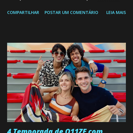
segunda a sexta-feira as 20h45 da noite: Leia também... Veja
COMPARTILHAR
POSTAR UM COMENTÁRIO
LEIA MAIS
a Programação Semanal do SBT de 08/06/26 a 14/06/26
SEGUNDA-FEIRA 08 DE JUNHO: CAPITULO 9 Salvador
interrompe sua investigação ao conhecer Jenny, mas ela
não demonstra interesse em interagir com ele. Joana
confessa a Gabriel que ele demonstrou ser o tipo de
pessoa que ela tanto desejou durante toda a vida. Camila
entra no quarto de Gabriel e imagina como seria o
encontro deles, quando conseguir seduzi-lo. Manuel avisa a
Paula sobre a suposta infidelidade de Gabriel com Joana.
Rogerio consegue se livrar de todas as suspeitas pelo
desaparecimento de Francisco, apontando que ele poderia
ter sido vítima da fúria de Gabriel. Artur informa a Gabriel
que a clínica inseminou por engano outra paciente, que está
...
4 Temporada de O11ZE com