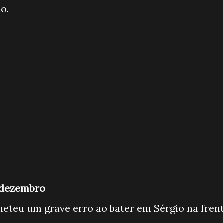
o.
e dezembro
ometeu um grave erro ao bater em Sérgio na fren