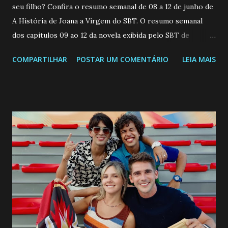
seu filho? Confira o resumo semanal de 08 a 12 de junho de
A História de Joana a Virgem do SBT. O resumo semanal
dos capitulos 09 ao 12 da novela exibida pelo SBT de
segunda a sexta-feira as 20h45 da noite: Leia também... Veja
COMPARTILHAR
POSTAR UM COMENTÁRIO
LEIA MAIS
a Programação Semanal do SBT de 08/06/26 a 14/06/26
SEGUNDA-FEIRA 08 DE JUNHO: CAPITULO 9 Salvador
interrompe sua investigação ao conhecer Jenny, mas ela
não demonstra interesse em interagir com ele. Joana
confessa a Gabriel que ele demonstrou ser o tipo de
pessoa que ela tanto desejou durante toda a vida. Camila
entra no quarto de Gabriel e imagina como seria o
encontro deles, quando conseguir seduzi-lo. Manuel avisa a
Paula sobre a suposta infidelidade de Gabriel com Joana.
Rogerio consegue se livrar de todas as suspeitas pelo
desaparecimento de Francisco, apontando que ele poderia
ter sido vítima da fúria de Gabriel. Artur informa a Gabriel