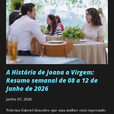
permanecer virgem até encontrar o homem que realmente
ama, o que não é fácil, já que dedica todas as suas energias a
se aprimorar, trabalhando, estudando e se orgulhando de
ser a primeira mulher da família a ingressar na
universidade. Ela tem uma personalidade muito alegre, é
muito madura para a idade, determinada, criativa e
empática. Detesta injustiças e é uma ótima amiga. Pode ser
teimosa e muito persistente quando decide fazer algo.
Durante um exame ginecológico, ela é inseminada por eng...
A História de Joana a Virgem:
Resumo semanal de 08 a 12 de
Junho de 2026
junho 07, 2026
Televisa Gabriel descobre que uma mulher está esperando