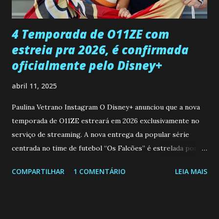
que a clínica inseminou por engano outra paciente, que está
...
4 Temporada de O11ZE com
estreia pra 2026, é confirmada
oficialmente pelo Disney+
abril 11, 2025
Paulina Vetrano Instagram O Disney+ anunciou que a nova
temporada de O11ZE estreará em 2026 exclusivamente no
serviço de streaming. A nova entrega da popular série
centrada no time de futebol “Os Falcões” é estrelada por
Mariano González (Gabo), David Penagos (Ricky) e Luan
COMPARTILHAR
1 COMENTÁRIO
LEIA MAIS
Brum (Dedé), que voltam a interpretar seus personagens
originais, e apresenta um elenco de novos Falcões liderado
pelo ator mexicano Emiliano González (Gael). Os episódios
também contam com a participação especial do renomado