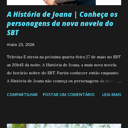
A História de Joana | Conheça os
personagens da nova novela do
SBT
maio 23, 2026
Televisa E streia na próxima quarta-feira 27 de maio no SBT
as 20h45 da noite, A História de Joana, a mais nova novela
do horário nobre do SBT. Partiu conhecer então enquanto
A História de Joana não começa os personagens da novela?
Confira: Leia também... Veja a Programação Semanal do SBT
COMPARTILHAR
POSTAR UM COMENTÁRIO
LEIA MAIS
de 25/05/26 a 31/05/26 JOANA GUADALUPE (Camila
Valero) Uma jovem humilde e moderna, filha de mãe
solteira e neta de uma mulher abandonada pelo marido, não
quer que o mesmo lhe aconteça na vida, por isso decidiu