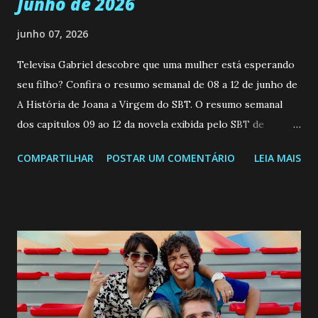
Junho de 2026
junho 07, 2026
Televisa Gabriel descobre que uma mulher está esperando
seu filho? Confira o resumo semanal de 08 a 12 de junho de
A História de Joana a Virgem do SBT. O resumo semanal
dos capitulos 09 ao 12 da novela exibida pelo SBT de
segunda a sexta-feira as 20h45 da noite: Leia também... Veja
COMPARTILHAR
POSTAR UM COMENTÁRIO
LEIA MAIS
a Programação Semanal do SBT de 08/06/26 a 14/06/26
SEGUNDA-FEIRA 08 DE JUNHO: CAPITULO 9 Salvador
interrompe sua investigação ao conhecer Jenny, mas ela
não demonstra interesse em interagir com ele. Joana
confessa a Gabriel que ele demonstrou ser o tipo de
pessoa que ela tanto desejou durante toda a vida. Camila
entra no quarto de Gabriel e imagina como seria o
encontro deles, quando conseguir seduzi-lo. Manuel avisa a