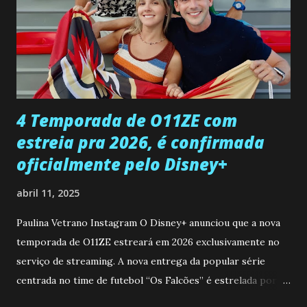
Paula sobre a suposta infidelidade de Gabriel com Joana.
Rogerio consegue se livrar de todas as suspeitas pelo
desaparecimento de Francisco, apontando que ele poderia
ter sido vítima da fúria de Gabriel. Artur informa a Gabriel
que a clínica inseminou por engano outra paciente, que está
...
4 Temporada de O11ZE com
estreia pra 2026, é confirmada
oficialmente pelo Disney+
abril 11, 2025
Paulina Vetrano Instagram O Disney+ anunciou que a nova
temporada de O11ZE estreará em 2026 exclusivamente no
serviço de streaming. A nova entrega da popular série
centrada no time de futebol “Os Falcões” é estrelada por
Mariano González (Gabo), David Penagos (Ricky) e Luan