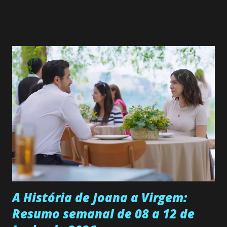
Valero) Uma jovem humilde e moderna, filha de mãe
solteira e neta de uma mulher abandonada pelo marido, não
quer que o mesmo lhe aconteça na vida, por isso decidiu
permanecer virgem até encontrar o homem que realmente
ama, o que não é fácil, já que dedica todas as suas energias a
se aprimorar, trabalhando, estudando e se orgulhando de
ser a primeira mulher da família a ingressar na
universidade. Ela tem uma personalidade muito alegre, é
muito madura para a idade, determinada, criativa e
empática. Detesta injustiças e é uma ótima amiga. Pode ser
teimosa e muito persistente quando decide fazer algo.
Durante um exame ginecológico, ela é inseminada por eng...
A História de Joana a Virgem:
Resumo semanal de 08 a 12 de