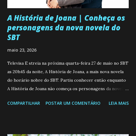
A História de Joana | Conheça os
personagens da nova novela do
SBT
maio 23, 2026
Televisa E streia na próxima quarta-feira 27 de maio no SBT
as 20h45 da noite, A História de Joana, a mais nova novela
do horário nobre do SBT. Partiu conhecer então enquanto
A História de Joana não começa os personagens da novela?
Confira: Leia também... Veja a Programação Semanal do SBT
COMPARTILHAR
POSTAR UM COMENTÁRIO
LEIA MAIS
de 25/05/26 a 31/05/26 JOANA GUADALUPE (Camila
Valero) Uma jovem humilde e moderna, filha de mãe
solteira e neta de uma mulher abandonada pelo marido, não
quer que o mesmo lhe aconteça na vida, por isso decidiu