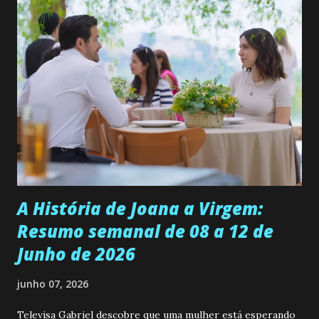
permanecer virgem até encontrar o homem que realmente
ama, o que não é fácil, já que dedica todas as suas energias a
se aprimorar, trabalhando, estudando e se orgulhando de
ser a primeira mulher da família a ingressar na
universidade. Ela tem uma personalidade muito alegre, é
muito madura para a idade, determinada, criativa e
empática. Detesta injustiças e é uma ótima amiga. Pode ser
teimosa e muito persistente quando decide fazer algo.
Durante um exame ginecológico, ela é inseminada por eng...
A História de Joana a Virgem:
Resumo semanal de 08 a 12 de
Junho de 2026
junho 07, 2026
Televisa Gabriel descobre que uma mulher está esperando