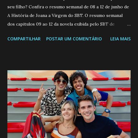
seu filho? Confira o resumo semanal de 08 a 12 de junho de
A História de Joana a Virgem do SBT. O resumo semanal
dos capitulos 09 ao 12 da novela exibida pelo SBT de
segunda a sexta-feira as 20h45 da noite: Leia também... Veja
COMPARTILHAR
POSTAR UM COMENTÁRIO
LEIA MAIS
a Programação Semanal do SBT de 08/06/26 a 14/06/26
SEGUNDA-FEIRA 08 DE JUNHO: CAPITULO 9 Salvador
interrompe sua investigação ao conhecer Jenny, mas ela
não demonstra interesse em interagir com ele. Joana
confessa a Gabriel que ele demonstrou ser o tipo de
pessoa que ela tanto desejou durante toda a vida. Camila
entra no quarto de Gabriel e imagina como seria o
encontro deles, quando conseguir seduzi-lo. Manuel avisa a
Paula sobre a suposta infidelidade de Gabriel com Joana.
Rogerio consegue se livrar de todas as suspeitas pelo
desaparecimento de Francisco, apontando que ele poderia
ter sido vítima da fúria de Gabriel. Artur informa a Gabriel