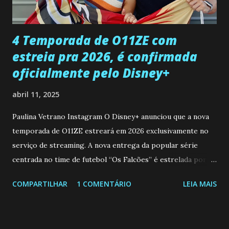
que a clínica inseminou por engano outra paciente, que está
...
4 Temporada de O11ZE com
estreia pra 2026, é confirmada
oficialmente pelo Disney+
abril 11, 2025
Paulina Vetrano Instagram O Disney+ anunciou que a nova
temporada de O11ZE estreará em 2026 exclusivamente no
serviço de streaming. A nova entrega da popular série
centrada no time de futebol “Os Falcões” é estrelada por
Mariano González (Gabo), David Penagos (Ricky) e Luan
COMPARTILHAR
1 COMENTÁRIO
LEIA MAIS
Brum (Dedé), que voltam a interpretar seus personagens
originais, e apresenta um elenco de novos Falcões liderado
pelo ator mexicano Emiliano González (Gael). Os episódios