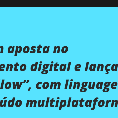
 aposta no
nto digital e lanç
llow”, com linguag
eúdo multiplatafor