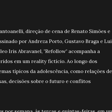
ntoanelli, direção de cena de Renato Simões e
ssinado por Andreza Porto, Gustavo Braga e Lui
cleo Iris Abravanel, "Refollow" acompanha a
eridos em um reality fictício. Ao longo dos
lemas típicos da adolescência, como relações de
s, decisões sobre o futuro e conflitos
es por semana, às terças e quintas-feiras, em u