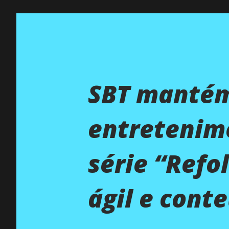
SBT mantém
entretenime
série “Refo
ágil e cont