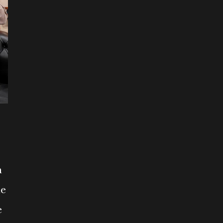
a
de
e