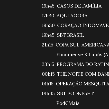
16h45 CASOS
17h30 AQ
18h30 CORAÇÃO 
19h45 SBT
21h15 COPA SU
Fluminense
23h15 PROGR
00h15 THE NO
01h15 OPER
01h45 SBT
PodC