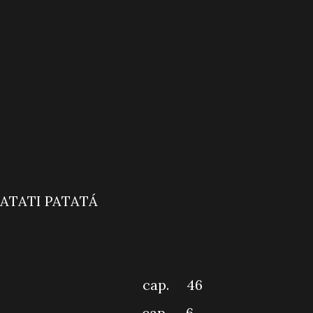
T MANHÃ
& CIA COM PATATI PATAT
EIRO IMPACTO
LÔ VOCÊ
 BAIRRO cap. 46
BI cap. 6