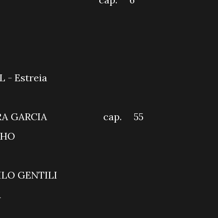
OCALIZANDO
 DE FAMÍLIA
I AGORA
MÁVEL - Estreia
 BRASIL
SENHORA GARCIA cap. 55
AMA DO RATINHO
O ALVO
ITE COM DANILO GENTIL
AÇÃO MESQUITA
 PODNIGHT