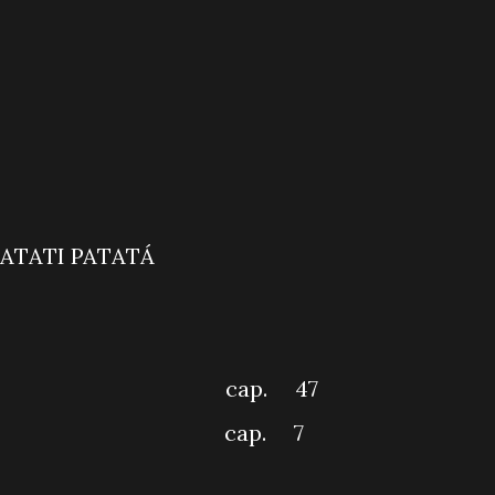
 Falante
 NOTÍCIAS
T MANHÃ
& CIA COM PATATI PATAT
EIRO IMPACTO
Ô VOCÊ
 BAIRRO cap. 47
BI cap. 7
OCALIZANDO