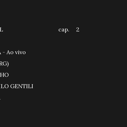
 DE FAMÍLIA
UI AGORA
INDOMÁVEL cap. 2
 BRASIL
L-AMERICANA - Ao vivo
 X Lanús (ARG)
AMA DO RATINHO
ITE COM DANILO GENTIL
AÇÃO MESQUITA
 PODNIGHT
Mais