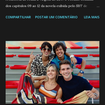
dos capitulos 09 ao 12 da novela exibida pelo SBT de
segunda a sexta-feira as 20h45 da noite: Leia também... Veja
COMPARTILHAR
POSTAR UM COMENTÁRIO
LEIA MAIS
a Programação Semanal do SBT de 08/06/26 a 14/06/26
SEGUNDA-FEIRA 08 DE JUNHO: CAPITULO 9 Salvador
interrompe sua investigação ao conhecer Jenny, mas ela
não demonstra interesse em interagir com ele. Joana
confessa a Gabriel que ele demonstrou ser o tipo de
pessoa que ela tanto desejou durante toda a vida. Camila
entra no quarto de Gabriel e imagina como seria o
encontro deles, quando conseguir seduzi-lo. Manuel avisa a
Paula sobre a suposta infidelidade de Gabriel com Joana.
Rogerio consegue se livrar de todas as suspeitas pelo
desaparecimento de Francisco, apontando que ele poderia
ter sido vítima da fúria de Gabriel. Artur informa a Gabriel
que a clínica inseminou por engano outra paciente, que está
...