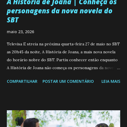
A História de Joana | Conheça os
personagens da nova novela do
SBT
maio 23, 2026
Televisa E streia na próxima quarta-feira 27 de maio no SBT
as 20h45 da noite, A História de Joana, a mais nova novela
do horário nobre do SBT. Partiu conhecer então enquanto
A História de Joana não começa os personagens da novela?
Confira: Leia também... Veja a Programação Semanal do SBT
COMPARTILHAR
POSTAR UM COMENTÁRIO
LEIA MAIS
de 25/05/26 a 31/05/26 JOANA GUADALUPE (Camila
Valero) Uma jovem humilde e moderna, filha de mãe
solteira e neta de uma mulher abandonada pelo marido, não
quer que o mesmo lhe aconteça na vida, por isso decidiu
permanecer virgem até encontrar o homem que realmente
ama, o que não é fácil, já que dedica todas as suas energias a