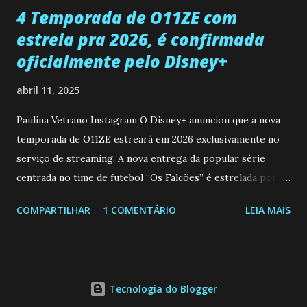
4 Temporada de O11ZE com
estreia pra 2026, é confirmada
oficialmente pelo Disney+
abril 11, 2025
Paulina Vetrano Instagram O Disney+ anunciou que a nova
temporada de O11ZE estreará em 2026 exclusivamente no
serviço de streaming. A nova entrega da popular série
centrada no time de futebol “Os Falcões” é estrelada por
Mariano González (Gabo), David Penagos (Ricky) e Luan
COMPARTILHAR
1 COMENTÁRIO
LEIA MAIS
Brum (Dedé), que voltam a interpretar seus personagens
originais, e apresenta um elenco de novos Falcões liderado
pelo ator mexicano Emiliano González (Gael). Os episódios
também contam com a participação especial do renomado
Tecnologia do Blogger
atleta Sergio “Kun” Agüero, além de outras figuras de