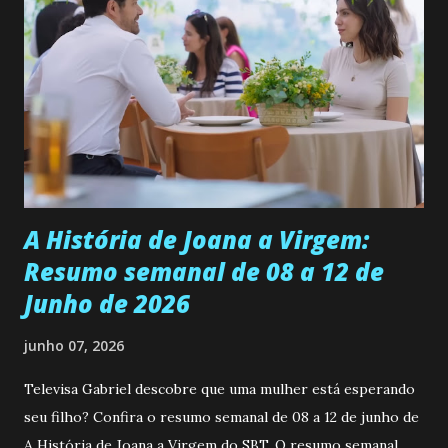
se aprimorar, trabalhando, estudando e se orgulhando de
ser a primeira mulher da família a ingressar na
universidade. Ela tem uma personalidade muito alegre, é
muito madura para a idade, determinada, criativa e
empática. Detesta injustiças e é uma ótima amiga. Pode ser
teimosa e muito persistente quando decide fazer algo.
Durante um exame ginecológico, ela é inseminada por eng...
A História de Joana a Virgem:
Resumo semanal de 08 a 12 de
Junho de 2026
junho 07, 2026
Televisa Gabriel descobre que uma mulher está esperando
seu filho? Confira o resumo semanal de 08 a 12 de junho de
A História de Joana a Virgem do SBT. O resumo semanal