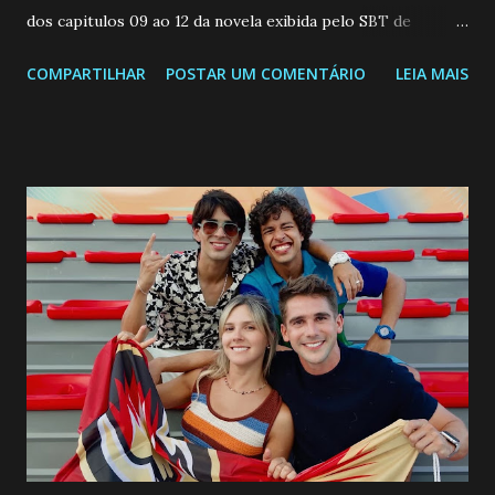
dos capitulos 09 ao 12 da novela exibida pelo SBT de
segunda a sexta-feira as 20h45 da noite: Leia também... Veja
COMPARTILHAR
POSTAR UM COMENTÁRIO
LEIA MAIS
a Programação Semanal do SBT de 08/06/26 a 14/06/26
SEGUNDA-FEIRA 08 DE JUNHO: CAPITULO 9 Salvador
interrompe sua investigação ao conhecer Jenny, mas ela
não demonstra interesse em interagir com ele. Joana
confessa a Gabriel que ele demonstrou ser o tipo de
pessoa que ela tanto desejou durante toda a vida. Camila
entra no quarto de Gabriel e imagina como seria o
encontro deles, quando conseguir seduzi-lo. Manuel avisa a
Paula sobre a suposta infidelidade de Gabriel com Joana.
Rogerio consegue se livrar de todas as suspeitas pelo
desaparecimento de Francisco, apontando que ele poderia
ter sido vítima da fúria de Gabriel. Artur informa a Gabriel
que a clínica inseminou por engano outra paciente, que está
...