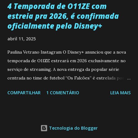
4 Temporada de O11ZE com
estreia pra 2026, é confirmada
oficialmente pelo Disney+
abril 11, 2025
Paulina Vetrano Instagram O Disney+ anunciou que a nova
temporada de O11ZE estreará em 2026 exclusivamente no
serviço de streaming. A nova entrega da popular série
centrada no time de futebol “Os Falcões” é estrelada por
Mariano González (Gabo), David Penagos (Ricky) e Luan
COMPARTILHAR
1 COMENTÁRIO
LEIA MAIS
Brum (Dedé), que voltam a interpretar seus personagens
originais, e apresenta um elenco de novos Falcões liderado
pelo ator mexicano Emiliano González (Gael). Os episódios
também contam com a participação especial do renomado
Tecnologia do Blogger
atleta Sergio “Kun” Agüero, além de outras figuras de