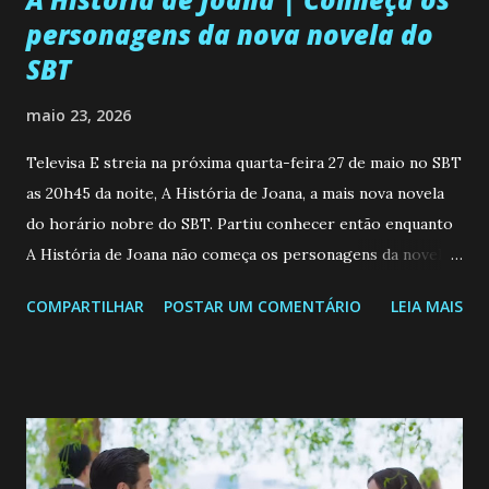
personagens da nova novela do
SBT
maio 23, 2026
Televisa E streia na próxima quarta-feira 27 de maio no SBT
as 20h45 da noite, A História de Joana, a mais nova novela
do horário nobre do SBT. Partiu conhecer então enquanto
A História de Joana não começa os personagens da novela?
Confira: Leia também... Veja a Programação Semanal do SBT
COMPARTILHAR
POSTAR UM COMENTÁRIO
LEIA MAIS
de 25/05/26 a 31/05/26 JOANA GUADALUPE (Camila
Valero) Uma jovem humilde e moderna, filha de mãe
solteira e neta de uma mulher abandonada pelo marido, não
quer que o mesmo lhe aconteça na vida, por isso decidiu
permanecer virgem até encontrar o homem que realmente
ama, o que não é fácil, já que dedica todas as suas energias a