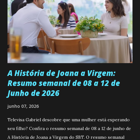
se aprimorar, trabalhando, estudando e se orgulhando de
ser a primeira mulher da família a ingressar na
universidade. Ela tem uma personalidade muito alegre, é
muito madura para a idade, determinada, criativa e
empática. Detesta injustiças e é uma ótima amiga. Pode ser
teimosa e muito persistente quando decide fazer algo.
Durante um exame ginecológico, ela é inseminada por eng...
A História de Joana a Virgem:
Resumo semanal de 08 a 12 de
Junho de 2026
junho 07, 2026
Televisa Gabriel descobre que uma mulher está esperando
seu filho? Confira o resumo semanal de 08 a 12 de junho de
A História de Joana a Virgem do SBT. O resumo semanal