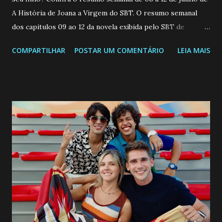
A História de Joana a Virgem do SBT. O resumo semanal
dos capitulos 09 ao 12 da novela exibida pelo SBT de
segunda a sexta-feira as 20h45 da noite: Leia também... Veja
COMPARTILHAR
POSTAR UM COMENTÁRIO
LEIA MAIS
a Programação Semanal do SBT de 08/06/26 a 14/06/26
SEGUNDA-FEIRA 08 DE JUNHO: CAPITULO 9 Salvador
interrompe sua investigação ao conhecer Jenny, mas ela
não demonstra interesse em interagir com ele. Joana
confessa a Gabriel que ele demonstrou ser o tipo de
pessoa que ela tanto desejou durante toda a vida. Camila
entra no quarto de Gabriel e imagina como seria o
encontro deles, quando conseguir seduzi-lo. Manuel avisa a
Paula sobre a suposta infidelidade de Gabriel com Joana.
Rogerio consegue se livrar de todas as suspeitas pelo
desaparecimento de Francisco, apontando que ele poderia
ter sido vítima da fúria de Gabriel. Artur informa a Gabriel
que a clínica inseminou por engano outra paciente, que está