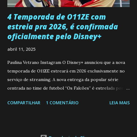
...
4 Temporada de O11ZE com
estreia pra 2026, é confirmada
oficialmente pelo Disney+
abril 11, 2025
Paulina Vetrano Instagram O Disney+ anunciou que a nova
temporada de O11ZE estreará em 2026 exclusivamente no
serviço de streaming. A nova entrega da popular série
centrada no time de futebol “Os Falcões” é estrelada por
Mariano González (Gabo), David Penagos (Ricky) e Luan
COMPARTILHAR
1 COMENTÁRIO
LEIA MAIS
Brum (Dedé), que voltam a interpretar seus personagens
originais, e apresenta um elenco de novos Falcões liderado
pelo ator mexicano Emiliano González (Gael). Os episódios
também contam com a participação especial do renomado