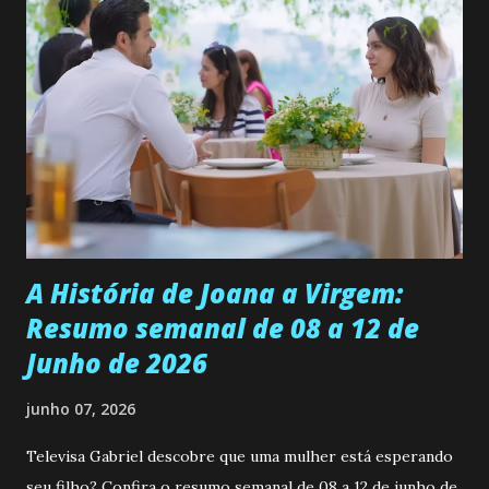
ama, o que não é fácil, já que dedica todas as suas energias a
se aprimorar, trabalhando, estudando e se orgulhando de
ser a primeira mulher da família a ingressar na
universidade. Ela tem uma personalidade muito alegre, é
muito madura para a idade, determinada, criativa e
empática. Detesta injustiças e é uma ótima amiga. Pode ser
teimosa e muito persistente quando decide fazer algo.
Durante um exame ginecológico, ela é inseminada por eng...
A História de Joana a Virgem:
Resumo semanal de 08 a 12 de
Junho de 2026
junho 07, 2026
Televisa Gabriel descobre que uma mulher está esperando
seu filho? Confira o resumo semanal de 08 a 12 de junho de