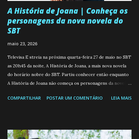
A História de Joana | Conheça os
personagens da nova novela do
SBT
maio 23, 2026
Televisa E streia na próxima quarta-feira 27 de maio no SBT
as 20h45 da noite, A História de Joana, a mais nova novela
do horário nobre do SBT. Partiu conhecer então enquanto
A História de Joana não começa os personagens da novela?
Confira: Leia também... Veja a Programação Semanal do SBT
COMPARTILHAR
POSTAR UM COMENTÁRIO
LEIA MAIS
de 25/05/26 a 31/05/26 JOANA GUADALUPE (Camila
Valero) Uma jovem humilde e moderna, filha de mãe
solteira e neta de uma mulher abandonada pelo marido, não
quer que o mesmo lhe aconteça na vida, por isso decidiu
permanecer virgem até encontrar o homem que realmente