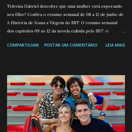
Televisa Gabriel descobre que uma mulher está esperando
seu filho? Confira o resumo semanal de 08 a 12 de junho de
A História de Joana a Virgem do SBT. O resumo semanal
dos capitulos 09 ao 12 da novela exibida pelo SBT de
segunda a sexta-feira as 20h45 da noite: Leia também... Veja
COMPARTILHAR
POSTAR UM COMENTÁRIO
LEIA MAIS
a Programação Semanal do SBT de 08/06/26 a 14/06/26
SEGUNDA-FEIRA 08 DE JUNHO: CAPITULO 9 Salvador
interrompe sua investigação ao conhecer Jenny, mas ela
não demonstra interesse em interagir com ele. Joana
confessa a Gabriel que ele demonstrou ser o tipo de
pessoa que ela tanto desejou durante toda a vida. Camila
entra no quarto de Gabriel e imagina como seria o
encontro deles, quando conseguir seduzi-lo. Manuel avisa a
Paula sobre a suposta infidelidade de Gabriel com Joana.
Rogerio consegue se livrar de todas as suspeitas pelo
desaparecimento de Francisco, apontando que ele poderia