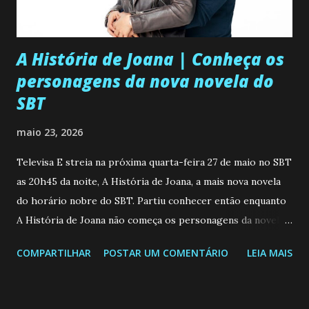
A História de Joana | Conheça os
personagens da nova novela do
SBT
maio 23, 2026
Televisa E streia na próxima quarta-feira 27 de maio no SBT
as 20h45 da noite, A História de Joana, a mais nova novela
do horário nobre do SBT. Partiu conhecer então enquanto
A História de Joana não começa os personagens da novela?
Confira: Leia também... Veja a Programação Semanal do SBT
COMPARTILHAR
POSTAR UM COMENTÁRIO
LEIA MAIS
de 25/05/26 a 31/05/26 JOANA GUADALUPE (Camila
Valero) Uma jovem humilde e moderna, filha de mãe
solteira e neta de uma mulher abandonada pelo marido, não