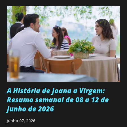
quer que o mesmo lhe aconteça na vida, por isso decidiu
permanecer virgem até encontrar o homem que realmente
ama, o que não é fácil, já que dedica todas as suas energias a
se aprimorar, trabalhando, estudando e se orgulhando de
ser a primeira mulher da família a ingressar na
universidade. Ela tem uma personalidade muito alegre, é
muito madura para a idade, determinada, criativa e
empática. Detesta injustiças e é uma ótima amiga. Pode ser
teimosa e muito persistente quando decide fazer algo.
Durante um exame ginecológico, ela é inseminada por eng...
A História de Joana a Virgem:
Resumo semanal de 08 a 12 de
Junho de 2026
junho 07, 2026