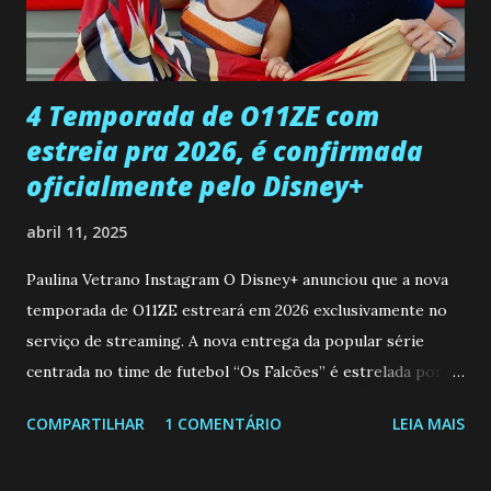
ter sido vítima da fúria de Gabriel. Artur informa a Gabriel
que a clínica inseminou por engano outra paciente, que está
...
4 Temporada de O11ZE com
estreia pra 2026, é confirmada
oficialmente pelo Disney+
abril 11, 2025
Paulina Vetrano Instagram O Disney+ anunciou que a nova
temporada de O11ZE estreará em 2026 exclusivamente no
serviço de streaming. A nova entrega da popular série
centrada no time de futebol “Os Falcões” é estrelada por
Mariano González (Gabo), David Penagos (Ricky) e Luan
COMPARTILHAR
1 COMENTÁRIO
LEIA MAIS
Brum (Dedé), que voltam a interpretar seus personagens
originais, e apresenta um elenco de novos Falcões liderado