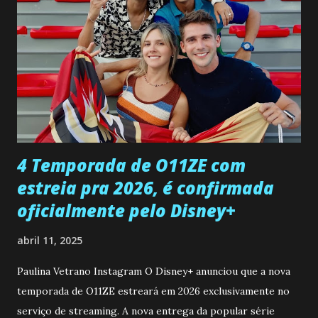
entra no quarto de Gabriel e imagina como seria o
encontro deles, quando conseguir seduzi-lo. Manuel avisa a
Paula sobre a suposta infidelidade de Gabriel com Joana.
Rogerio consegue se livrar de todas as suspeitas pelo
desaparecimento de Francisco, apontando que ele poderia
ter sido vítima da fúria de Gabriel. Artur informa a Gabriel
que a clínica inseminou por engano outra paciente, que está
...
4 Temporada de O11ZE com
estreia pra 2026, é confirmada
oficialmente pelo Disney+
abril 11, 2025
Paulina Vetrano Instagram O Disney+ anunciou que a nova
temporada de O11ZE estreará em 2026 exclusivamente no
serviço de streaming. A nova entrega da popular série