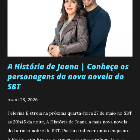
A História de Joana | Conheça os
personagens da nova novela do
SBT
maio 23, 2026
Televisa E streia na próxima quarta-feira 27 de maio no SBT
as 20h45 da noite, A História de Joana, a mais nova novela
do horário nobre do SBT. Partiu conhecer então enquanto
A História de Joana não começa os personagens da novela?