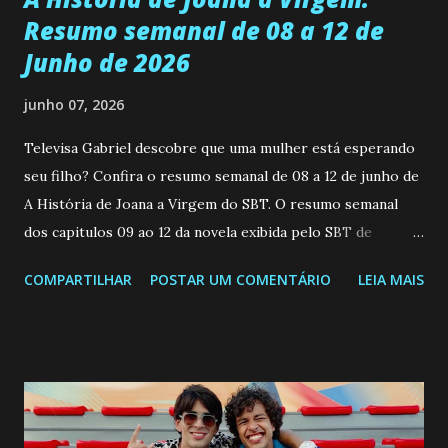
Resumo semanal de 08 a 12 de
Junho de 2026
junho 07, 2026
Televisa Gabriel descobre que uma mulher está esperando
seu filho? Confira o resumo semanal de 08 a 12 de junho de
A História de Joana a Virgem do SBT. O resumo semanal
dos capitulos 09 ao 12 da novela exibida pelo SBT de
segunda a sexta-feira as 20h45 da noite: Leia também... Veja
COMPARTILHAR
POSTAR UM COMENTÁRIO
LEIA MAIS
a Programação Semanal do SBT de 08/06/26 a 14/06/26
SEGUNDA-FEIRA 08 DE JUNHO: CAPITULO 9 Salvador
interrompe sua investigação ao conhecer Jenny, mas ela
não demonstra interesse em interagir com ele. Joana
confessa a Gabriel que ele demonstrou ser o tipo de
pessoa que ela tanto desejou durante toda a vida. Camila