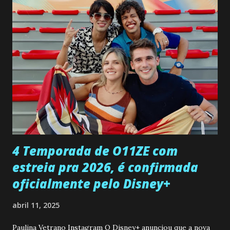
confessa a Gabriel que ele demonstrou ser o tipo de
pessoa que ela tanto desejou durante toda a vida. Camila
entra no quarto de Gabriel e imagina como seria o
encontro deles, quando conseguir seduzi-lo. Manuel avisa a
Paula sobre a suposta infidelidade de Gabriel com Joana.
Rogerio consegue se livrar de todas as suspeitas pelo
desaparecimento de Francisco, apontando que ele poderia
ter sido vítima da fúria de Gabriel. Artur informa a Gabriel
que a clínica inseminou por engano outra paciente, que está
...
4 Temporada de O11ZE com
estreia pra 2026, é confirmada
oficialmente pelo Disney+
abril 11, 2025
Paulina Vetrano Instagram O Disney+ anunciou que a nova