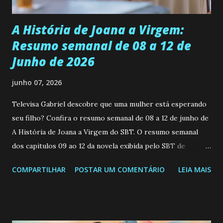
Durante um exame ginecológico, ela é inseminada por eng...
A História de Joana a Virgem:
Resumo semanal de 08 a 12 de
Junho de 2026
junho 07, 2026
Televisa Gabriel descobre que uma mulher está esperando
seu filho? Confira o resumo semanal de 08 a 12 de junho de
A História de Joana a Virgem do SBT. O resumo semanal
dos capitulos 09 ao 12 da novela exibida pelo SBT de
segunda a sexta-feira as 20h45 da noite: Leia também... Veja
COMPARTILHAR
POSTAR UM COMENTÁRIO
LEIA MAIS
a Programação Semanal do SBT de 08/06/26 a 14/06/26
SEGUNDA-FEIRA 08 DE JUNHO: CAPITULO 9 Salvador
interrompe sua investigação ao conhecer Jenny, mas ela
não demonstra interesse em interagir com ele. Joana