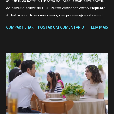
as 20h45 da noite, A História de Joana, a mais nova novela
do horário nobre do SBT. Partiu conhecer então enquanto
A História de Joana não começa os personagens da novela?
Confira: Leia também... Veja a Programação Semanal do SBT
COMPARTILHAR
POSTAR UM COMENTÁRIO
LEIA MAIS
de 25/05/26 a 31/05/26 JOANA GUADALUPE (Camila
Valero) Uma jovem humilde e moderna, filha de mãe
solteira e neta de uma mulher abandonada pelo marido, não
quer que o mesmo lhe aconteça na vida, por isso decidiu
permanecer virgem até encontrar o homem que realmente
ama, o que não é fácil, já que dedica todas as suas energias a
se aprimorar, trabalhando, estudando e se orgulhando de
ser a primeira mulher da família a ingressar na
universidade. Ela tem uma personalidade muito alegre, é
muito madura para a idade, determinada, criativa e
empática. Detesta injustiças e é uma ótima amiga. Pode ser
teimosa e muito persistente quando decide fazer algo.