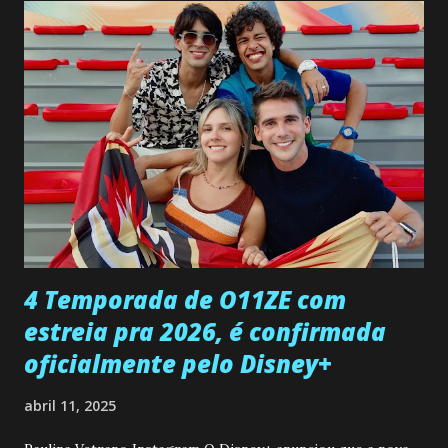
confessa a Gabriel que ele demonstrou ser o tipo de
pessoa que ela tanto desejou durante toda a vida. Camila
entra no quarto de Gabriel e imagina como seria o
encontro deles, quando conseguir seduzi-lo. Manuel avisa a
Paula sobre a suposta infidelidade de Gabriel com Joana.
Rogerio consegue se livrar de todas as suspeitas pelo
desaparecimento de Francisco, apontando que ele poderia
ter sido vítima da fúria de Gabriel. Artur informa a Gabriel
que a clínica inseminou por engano outra paciente, que está
...
4 Temporada de O11ZE com
estreia pra 2026, é confirmada
oficialmente pelo Disney+
abril 11, 2025