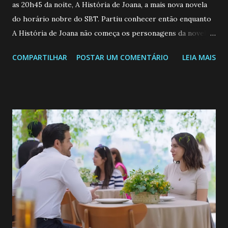
as 20h45 da noite, A História de Joana, a mais nova novela
do horário nobre do SBT. Partiu conhecer então enquanto
A História de Joana não começa os personagens da novela?
Confira: Leia também... Veja a Programação Semanal do SBT
COMPARTILHAR
POSTAR UM COMENTÁRIO
LEIA MAIS
de 25/05/26 a 31/05/26 JOANA GUADALUPE (Camila
Valero) Uma jovem humilde e moderna, filha de mãe
solteira e neta de uma mulher abandonada pelo marido, não
quer que o mesmo lhe aconteça na vida, por isso decidiu
permanecer virgem até encontrar o homem que realmente
ama, o que não é fácil, já que dedica todas as suas energias a
se aprimorar, trabalhando, estudando e se orgulhando de
ser a primeira mulher da família a ingressar na
universidade. Ela tem uma personalidade muito alegre, é
muito madura para a idade, determinada, criativa e
empática. Detesta injustiças e é uma ótima amiga. Pode ser
teimosa e muito persistente quando decide fazer algo.