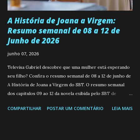
Durante um exame ginecológico, ela é inseminada por eng...
A História de Joana a Virgem:
Resumo semanal de 08 a 12 de
Junho de 2026
junho 07, 2026
Televisa Gabriel descobre que uma mulher está esperando
seu filho? Confira o resumo semanal de 08 a 12 de junho de
A História de Joana a Virgem do SBT. O resumo semanal
dos capitulos 09 ao 12 da novela exibida pelo SBT de
segunda a sexta-feira as 20h45 da noite: Leia também... Veja
COMPARTILHAR
POSTAR UM COMENTÁRIO
LEIA MAIS
a Programação Semanal do SBT de 08/06/26 a 14/06/26
SEGUNDA-FEIRA 08 DE JUNHO: CAPITULO 9 Salvador
interrompe sua investigação ao conhecer Jenny, mas ela
não demonstra interesse em interagir com ele. Joana