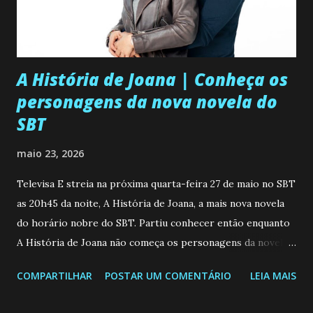
A História de Joana | Conheça os
personagens da nova novela do
SBT
maio 23, 2026
Televisa E streia na próxima quarta-feira 27 de maio no SBT
as 20h45 da noite, A História de Joana, a mais nova novela
do horário nobre do SBT. Partiu conhecer então enquanto
A História de Joana não começa os personagens da novela?
Confira: Leia também... Veja a Programação Semanal do SBT
COMPARTILHAR
POSTAR UM COMENTÁRIO
LEIA MAIS
de 25/05/26 a 31/05/26 JOANA GUADALUPE (Camila
Valero) Uma jovem humilde e moderna, filha de mãe