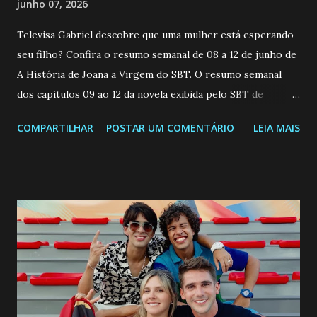
junho 07, 2026
Televisa Gabriel descobre que uma mulher está esperando
seu filho? Confira o resumo semanal de 08 a 12 de junho de
A História de Joana a Virgem do SBT. O resumo semanal
dos capitulos 09 ao 12 da novela exibida pelo SBT de
segunda a sexta-feira as 20h45 da noite: Leia também... Veja
COMPARTILHAR
POSTAR UM COMENTÁRIO
LEIA MAIS
a Programação Semanal do SBT de 08/06/26 a 14/06/26
SEGUNDA-FEIRA 08 DE JUNHO: CAPITULO 9 Salvador
interrompe sua investigação ao conhecer Jenny, mas ela
não demonstra interesse em interagir com ele. Joana
confessa a Gabriel que ele demonstrou ser o tipo de
pessoa que ela tanto desejou durante toda a vida. Camila
entra no quarto de Gabriel e imagina como seria o
encontro deles, quando conseguir seduzi-lo. Manuel avisa a
Paula sobre a suposta infidelidade de Gabriel com Joana.
Rogerio consegue se livrar de todas as suspeitas pelo