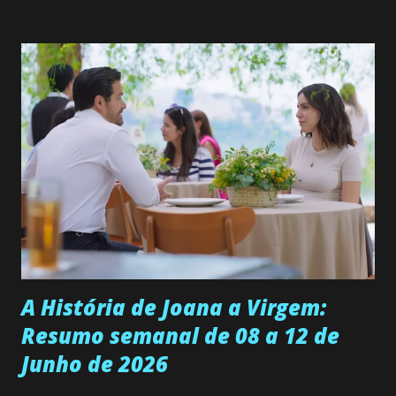
solteira e neta de uma mulher abandonada pelo marido, não
quer que o mesmo lhe aconteça na vida, por isso decidiu
permanecer virgem até encontrar o homem que realmente
ama, o que não é fácil, já que dedica todas as suas energias a
se aprimorar, trabalhando, estudando e se orgulhando de
ser a primeira mulher da família a ingressar na
universidade. Ela tem uma personalidade muito alegre, é
muito madura para a idade, determinada, criativa e
empática. Detesta injustiças e é uma ótima amiga. Pode ser
teimosa e muito persistente quando decide fazer algo.
Durante um exame ginecológico, ela é inseminada por eng...
A História de Joana a Virgem:
Resumo semanal de 08 a 12 de
Junho de 2026