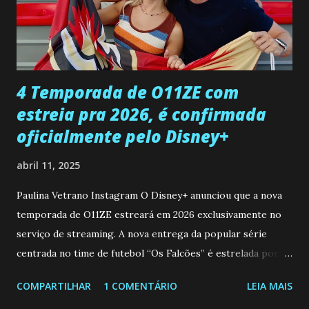
desaparecimento de Francisco, apontando que ele poderia
ter sido vítima da fúria de Gabriel. Artur informa a Gabriel
que a clínica inseminou por engano outra paciente, que está
...
4 Temporada de O11ZE com
estreia pra 2026, é confirmada
oficialmente pelo Disney+
abril 11, 2025
Paulina Vetrano Instagram O Disney+ anunciou que a nova
temporada de O11ZE estreará em 2026 exclusivamente no
serviço de streaming. A nova entrega da popular série
centrada no time de futebol “Os Falcões” é estrelada por
Mariano González (Gabo), David Penagos (Ricky) e Luan
COMPARTILHAR
1 COMENTÁRIO
LEIA MAIS
Brum (Dedé), que voltam a interpretar seus personagens