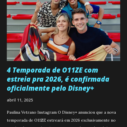
entra no quarto de Gabriel e imagina como seria o
encontro deles, quando conseguir seduzi-lo. Manuel avisa a
Paula sobre a suposta infidelidade de Gabriel com Joana.
Rogerio consegue se livrar de todas as suspeitas pelo
desaparecimento de Francisco, apontando que ele poderia
ter sido vítima da fúria de Gabriel. Artur informa a Gabriel
que a clínica inseminou por engano outra paciente, que está
...
4 Temporada de O11ZE com
estreia pra 2026, é confirmada
oficialmente pelo Disney+
abril 11, 2025
Paulina Vetrano Instagram O Disney+ anunciou que a nova
temporada de O11ZE estreará em 2026 exclusivamente no