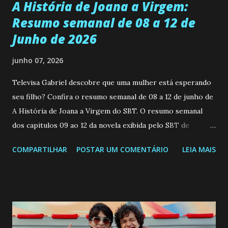
A História de Joana a Virgem:
Resumo semanal de 08 a 12 de
Junho de 2026
junho 07, 2026
Televisa Gabriel descobre que uma mulher está esperando
seu filho? Confira o resumo semanal de 08 a 12 de junho de
A História de Joana a Virgem do SBT. O resumo semanal
dos capitulos 09 ao 12 da novela exibida pelo SBT de
segunda a sexta-feira as 20h45 da noite: Leia também... Veja
COMPARTILHAR
POSTAR UM COMENTÁRIO
LEIA MAIS
a Programação Semanal do SBT de 08/06/26 a 14/06/26
SEGUNDA-FEIRA 08 DE JUNHO: CAPITULO 9 Salvador
interrompe sua investigação ao conhecer Jenny, mas ela
não demonstra interesse em interagir com ele. Joana
confessa a Gabriel que ele demonstrou ser o tipo de
pessoa que ela tanto desejou durante toda a vida. Camila