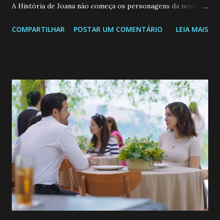
A História de Joana não começa os personagens da novela?
Confira: Leia também... Veja a Programação Semanal do SBT
COMPARTILHAR
POSTAR UM COMENTÁRIO
LEIA MAIS
de 25/05/26 a 31/05/26 JOANA GUADALUPE (Camila
Valero) Uma jovem humilde e moderna, filha de mãe
solteira e neta de uma mulher abandonada pelo marido, não
quer que o mesmo lhe aconteça na vida, por isso decidiu
permanecer virgem até encontrar o homem que realmente
ama, o que não é fácil, já que dedica todas as suas energias a
se aprimorar, trabalhando, estudando e se orgulhando de
ser a primeira mulher da família a ingressar na
universidade. Ela tem uma personalidade muito alegre, é
muito madura para a idade, determinada, criativa e
empática. Detesta injustiças e é uma ótima amiga. Pode ser
teimosa e muito persistente quando decide fazer algo.
Durante um exame ginecológico, ela é inseminada por eng...