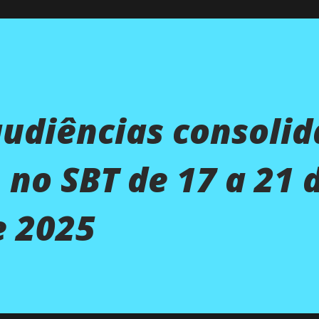
audiências consoli
 no SBT de 17 a 21 
e 2025