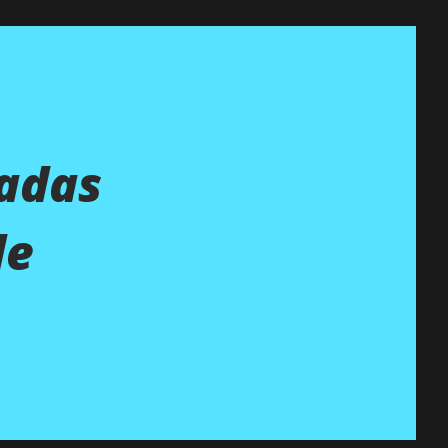
dadas
de