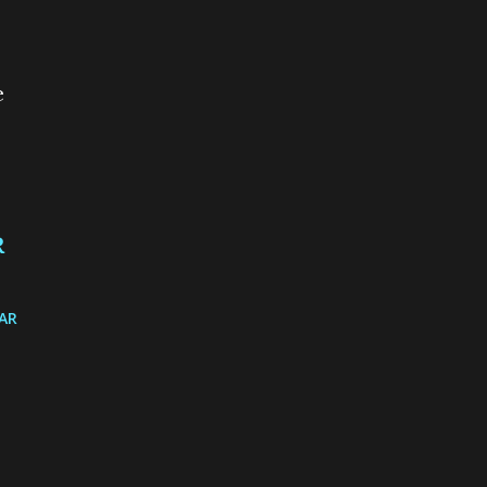
e
R
AR