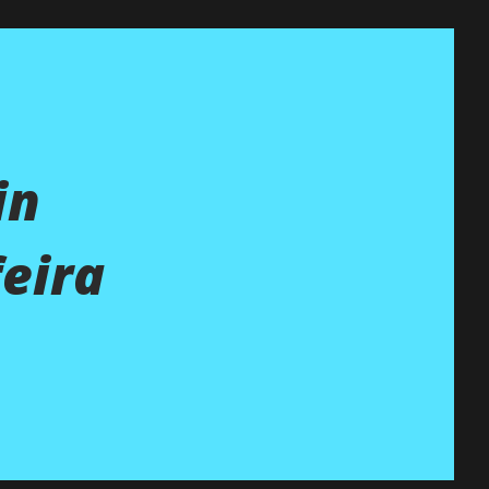
in
eira