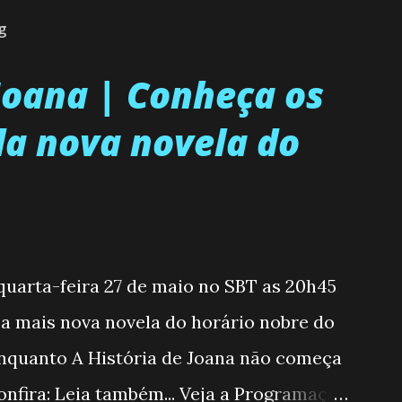
g
 Joana | Conheça os
a nova novela do
 quarta-feira 27 de maio no SBT as 20h45
, a mais nova novela do horário nobre do
enquanto A História de Joana não começa
nfira: Leia também... Veja a Programação