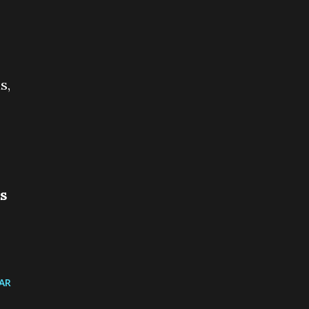
s,
as
AR