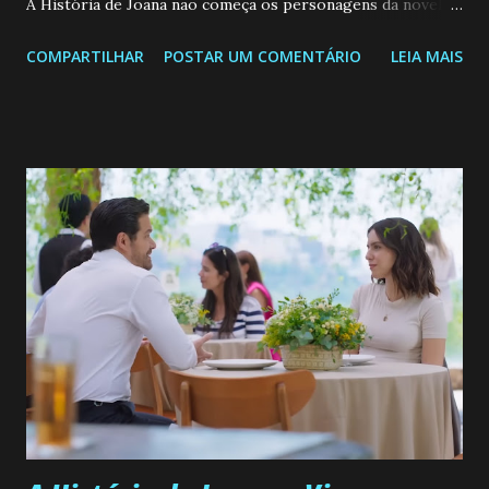
A História de Joana não começa os personagens da novela?
Confira: Leia também... Veja a Programação Semanal do SBT
COMPARTILHAR
POSTAR UM COMENTÁRIO
LEIA MAIS
de 25/05/26 a 31/05/26 JOANA GUADALUPE (Camila
Valero) Uma jovem humilde e moderna, filha de mãe
solteira e neta de uma mulher abandonada pelo marido, não
quer que o mesmo lhe aconteça na vida, por isso decidiu
permanecer virgem até encontrar o homem que realmente
ama, o que não é fácil, já que dedica todas as suas energias a
se aprimorar, trabalhando, estudando e se orgulhando de
ser a primeira mulher da família a ingressar na
universidade. Ela tem uma personalidade muito alegre, é
muito madura para a idade, determinada, criativa e
empática. Detesta injustiças e é uma ótima amiga. Pode ser
teimosa e muito persistente quando decide fazer algo.
Durante um exame ginecológico, ela é inseminada por eng...