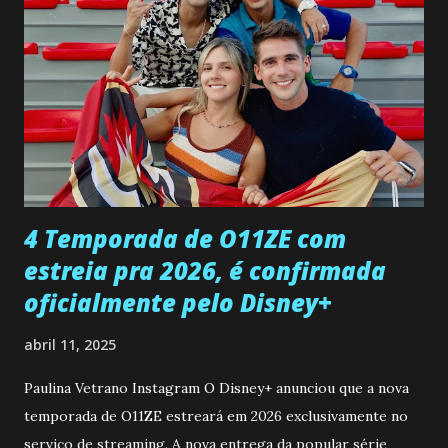
entra no quarto de Gabriel e imagina como seria o
encontro deles, quando conseguir seduzi-lo. Manuel avisa a
Paula sobre a suposta infidelidade de Gabriel com Joana.
Rogerio consegue se livrar de todas as suspeitas pelo
desaparecimento de Francisco, apontando que ele poderia
ter sido vítima da fúria de Gabriel. Artur informa a Gabriel
que a clínica inseminou por engano outra paciente, que está
...
4 Temporada de O11ZE com
estreia pra 2026, é confirmada
oficialmente pelo Disney+
abril 11, 2025
Paulina Vetrano Instagram O Disney+ anunciou que a nova
temporada de O11ZE estreará em 2026 exclusivamente no
serviço de streaming. A nova entrega da popular série