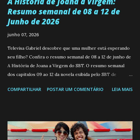
A História de Joana a Virgem:
Resumo semanal de 08 a 12 de
Junho de 2026
junho 07, 2026
Televisa Gabriel descobre que uma mulher está esperando
seu filho? Confira o resumo semanal de 08 a 12 de junho de
A História de Joana a Virgem do SBT. O resumo semanal
dos capitulos 09 ao 12 da novela exibida pelo SBT de
segunda a sexta-feira as 20h45 da noite: Leia também... Veja
COMPARTILHAR
POSTAR UM COMENTÁRIO
LEIA MAIS
a Programação Semanal do SBT de 08/06/26 a 14/06/26
SEGUNDA-FEIRA 08 DE JUNHO: CAPITULO 9 Salvador
interrompe sua investigação ao conhecer Jenny, mas ela
não demonstra interesse em interagir com ele. Joana
confessa a Gabriel que ele demonstrou ser o tipo de
pessoa que ela tanto desejou durante toda a vida. Camila