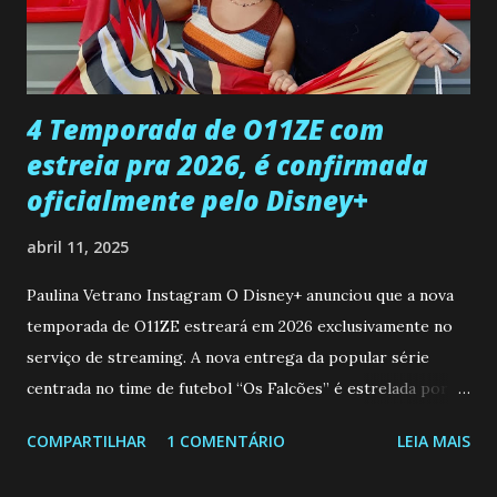
desaparecimento de Francisco, apontando que ele poderia
ter sido vítima da fúria de Gabriel. Artur informa a Gabriel
que a clínica inseminou por engano outra paciente, que está
...
4 Temporada de O11ZE com
estreia pra 2026, é confirmada
oficialmente pelo Disney+
abril 11, 2025
Paulina Vetrano Instagram O Disney+ anunciou que a nova
temporada de O11ZE estreará em 2026 exclusivamente no
serviço de streaming. A nova entrega da popular série
centrada no time de futebol “Os Falcões” é estrelada por
Mariano González (Gabo), David Penagos (Ricky) e Luan
COMPARTILHAR
1 COMENTÁRIO
LEIA MAIS
Brum (Dedé), que voltam a interpretar seus personagens
originais, e apresenta um elenco de novos Falcões liderado