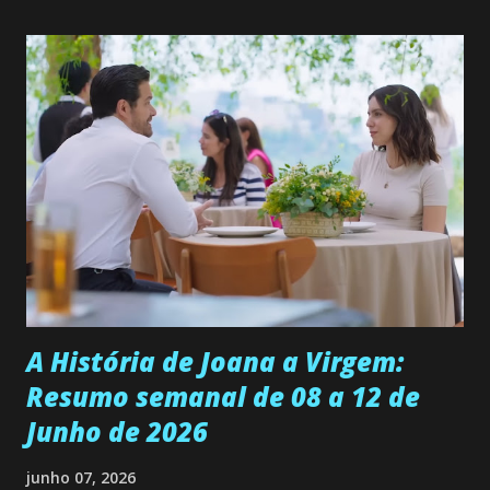
quer que o mesmo lhe aconteça na vida, por isso decidiu
permanecer virgem até encontrar o homem que realmente
ama, o que não é fácil, já que dedica todas as suas energias a
se aprimorar, trabalhando, estudando e se orgulhando de
ser a primeira mulher da família a ingressar na
universidade. Ela tem uma personalidade muito alegre, é
muito madura para a idade, determinada, criativa e
empática. Detesta injustiças e é uma ótima amiga. Pode ser
teimosa e muito persistente quando decide fazer algo.
Durante um exame ginecológico, ela é inseminada por eng...
A História de Joana a Virgem:
Resumo semanal de 08 a 12 de
Junho de 2026
junho 07, 2026