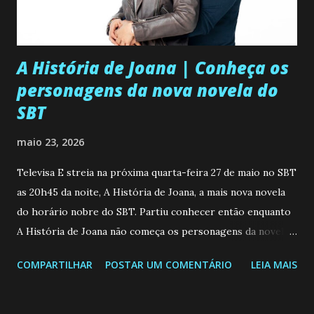
A História de Joana | Conheça os
personagens da nova novela do
SBT
maio 23, 2026
Televisa E streia na próxima quarta-feira 27 de maio no SBT
as 20h45 da noite, A História de Joana, a mais nova novela
do horário nobre do SBT. Partiu conhecer então enquanto
A História de Joana não começa os personagens da novela?
Confira: Leia também... Veja a Programação Semanal do SBT
COMPARTILHAR
POSTAR UM COMENTÁRIO
LEIA MAIS
de 25/05/26 a 31/05/26 JOANA GUADALUPE (Camila
Valero) Uma jovem humilde e moderna, filha de mãe
solteira e neta de uma mulher abandonada pelo marido, não