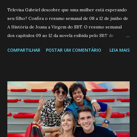
Televisa Gabriel descobre que uma mulher está esperando
seu filho? Confira o resumo semanal de 08 a 12 de junho de
A História de Joana a Virgem do SBT. O resumo semanal
dos capitulos 09 ao 12 da novela exibida pelo SBT de
segunda a sexta-feira as 20h45 da noite: Leia também... Veja
COMPARTILHAR
POSTAR UM COMENTÁRIO
LEIA MAIS
a Programação Semanal do SBT de 08/06/26 a 14/06/26
SEGUNDA-FEIRA 08 DE JUNHO: CAPITULO 9 Salvador
interrompe sua investigação ao conhecer Jenny, mas ela
não demonstra interesse em interagir com ele. Joana
confessa a Gabriel que ele demonstrou ser o tipo de
pessoa que ela tanto desejou durante toda a vida. Camila
entra no quarto de Gabriel e imagina como seria o
encontro deles, quando conseguir seduzi-lo. Manuel avisa a
Paula sobre a suposta infidelidade de Gabriel com Joana.
Rogerio consegue se livrar de todas as suspeitas pelo