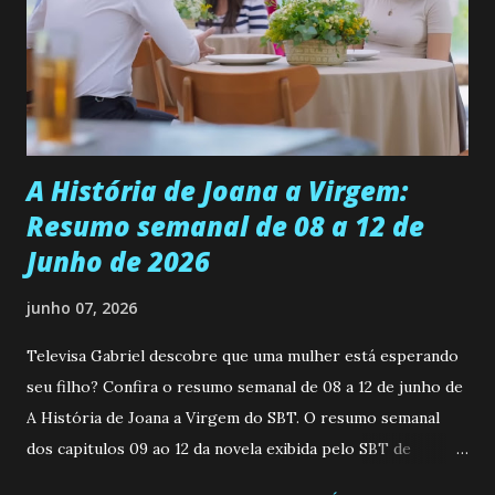
universidade. Ela tem uma personalidade muito alegre, é
muito madura para a idade, determinada, criativa e
empática. Detesta injustiças e é uma ótima amiga. Pode ser
teimosa e muito persistente quando decide fazer algo.
Durante um exame ginecológico, ela é inseminada por eng...
A História de Joana a Virgem:
Resumo semanal de 08 a 12 de
Junho de 2026
junho 07, 2026
Televisa Gabriel descobre que uma mulher está esperando
seu filho? Confira o resumo semanal de 08 a 12 de junho de
A História de Joana a Virgem do SBT. O resumo semanal
dos capitulos 09 ao 12 da novela exibida pelo SBT de
segunda a sexta-feira as 20h45 da noite: Leia também... Veja