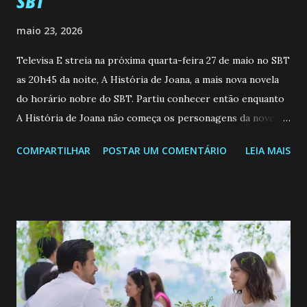
SBT
maio 23, 2026
Televisa E streia na próxima quarta-feira 27 de maio no SBT
as 20h45 da noite, A História de Joana, a mais nova novela
do horário nobre do SBT. Partiu conhecer então enquanto
A História de Joana não começa os personagens da novela?
Confira: Leia também... Veja a Programação Semanal do SBT
COMPARTILHAR
POSTAR UM COMENTÁRIO
LEIA MAIS
de 25/05/26 a 31/05/26 JOANA GUADALUPE (Camila
Valero) Uma jovem humilde e moderna, filha de mãe
solteira e neta de uma mulher abandonada pelo marido, não
quer que o mesmo lhe aconteça na vida, por isso decidiu
permanecer virgem até encontrar o homem que realmente
ama, o que não é fácil, já que dedica todas as suas energias a
se aprimorar, trabalhando, estudando e se orgulhando de
ser a primeira mulher da família a ingressar na