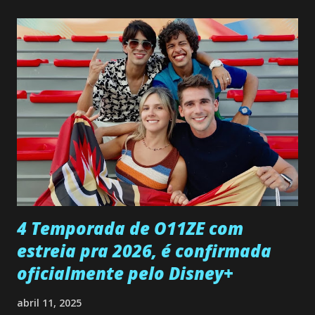
não demonstra interesse em interagir com ele. Joana
confessa a Gabriel que ele demonstrou ser o tipo de
pessoa que ela tanto desejou durante toda a vida. Camila
entra no quarto de Gabriel e imagina como seria o
encontro deles, quando conseguir seduzi-lo. Manuel avisa a
Paula sobre a suposta infidelidade de Gabriel com Joana.
Rogerio consegue se livrar de todas as suspeitas pelo
desaparecimento de Francisco, apontando que ele poderia
ter sido vítima da fúria de Gabriel. Artur informa a Gabriel
que a clínica inseminou por engano outra paciente, que está
...
4 Temporada de O11ZE com
estreia pra 2026, é confirmada
oficialmente pelo Disney+
abril 11, 2025