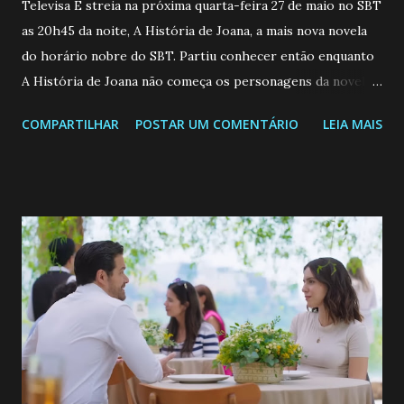
Televisa E streia na próxima quarta-feira 27 de maio no SBT
as 20h45 da noite, A História de Joana, a mais nova novela
do horário nobre do SBT. Partiu conhecer então enquanto
A História de Joana não começa os personagens da novela?
Confira: Leia também... Veja a Programação Semanal do SBT
COMPARTILHAR
POSTAR UM COMENTÁRIO
LEIA MAIS
de 25/05/26 a 31/05/26 JOANA GUADALUPE (Camila
Valero) Uma jovem humilde e moderna, filha de mãe
solteira e neta de uma mulher abandonada pelo marido, não
quer que o mesmo lhe aconteça na vida, por isso decidiu
permanecer virgem até encontrar o homem que realmente
ama, o que não é fácil, já que dedica todas as suas energias a
se aprimorar, trabalhando, estudando e se orgulhando de
ser a primeira mulher da família a ingressar na
universidade. Ela tem uma personalidade muito alegre, é
muito madura para a idade, determinada, criativa e
empática. Detesta injustiças e é uma ótima amiga. Pode ser