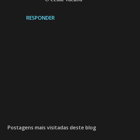
RESPONDER
P
o
s
Postagens mais visitadas deste blog
t
a