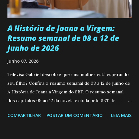
teimosa e muito persistente quando decide fazer algo.
Durante um exame ginecológico, ela é inseminada por eng...
A História de Joana a Virgem:
Resumo semanal de 08 a 12 de
Junho de 2026
junho 07, 2026
Televisa Gabriel descobre que uma mulher está esperando
seu filho? Confira o resumo semanal de 08 a 12 de junho de
A História de Joana a Virgem do SBT. O resumo semanal
dos capitulos 09 ao 12 da novela exibida pelo SBT de
segunda a sexta-feira as 20h45 da noite: Leia também... Veja
COMPARTILHAR
POSTAR UM COMENTÁRIO
LEIA MAIS
a Programação Semanal do SBT de 08/06/26 a 14/06/26
SEGUNDA-FEIRA 08 DE JUNHO: CAPITULO 9 Salvador
interrompe sua investigação ao conhecer Jenny, mas ela