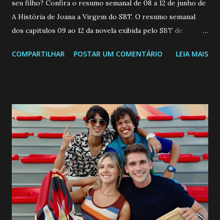
seu filho? Confira o resumo semanal de 08 a 12 de junho de
A História de Joana a Virgem do SBT. O resumo semanal
dos capitulos 09 ao 12 da novela exibida pelo SBT de
segunda a sexta-feira as 20h45 da noite: Leia também... Veja
COMPARTILHAR
POSTAR UM COMENTÁRIO
LEIA MAIS
a Programação Semanal do SBT de 08/06/26 a 14/06/26
SEGUNDA-FEIRA 08 DE JUNHO: CAPITULO 9 Salvador
interrompe sua investigação ao conhecer Jenny, mas ela
não demonstra interesse em interagir com ele. Joana
confessa a Gabriel que ele demonstrou ser o tipo de
pessoa que ela tanto desejou durante toda a vida. Camila
entra no quarto de Gabriel e imagina como seria o
encontro deles, quando conseguir seduzi-lo. Manuel avisa a
Paula sobre a suposta infidelidade de Gabriel com Joana.
Rogerio consegue se livrar de todas as suspeitas pelo
desaparecimento de Francisco, apontando que ele poderia
ter sido vítima da fúria de Gabriel. Artur informa a Gabriel