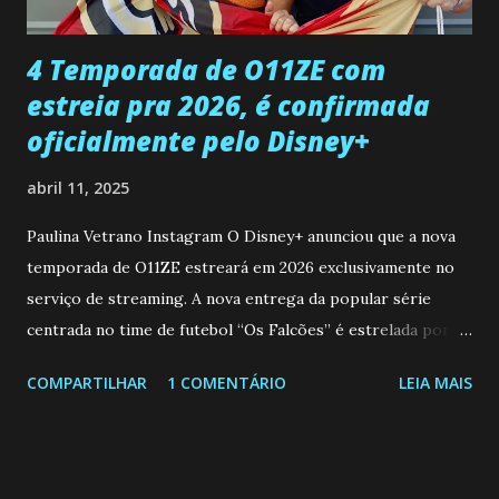
que a clínica inseminou por engano outra paciente, que está
...
4 Temporada de O11ZE com
estreia pra 2026, é confirmada
oficialmente pelo Disney+
abril 11, 2025
Paulina Vetrano Instagram O Disney+ anunciou que a nova
temporada de O11ZE estreará em 2026 exclusivamente no
serviço de streaming. A nova entrega da popular série
centrada no time de futebol “Os Falcões” é estrelada por
Mariano González (Gabo), David Penagos (Ricky) e Luan
COMPARTILHAR
1 COMENTÁRIO
LEIA MAIS
Brum (Dedé), que voltam a interpretar seus personagens
originais, e apresenta um elenco de novos Falcões liderado
pelo ator mexicano Emiliano González (Gael). Os episódios
também contam com a participação especial do renomado