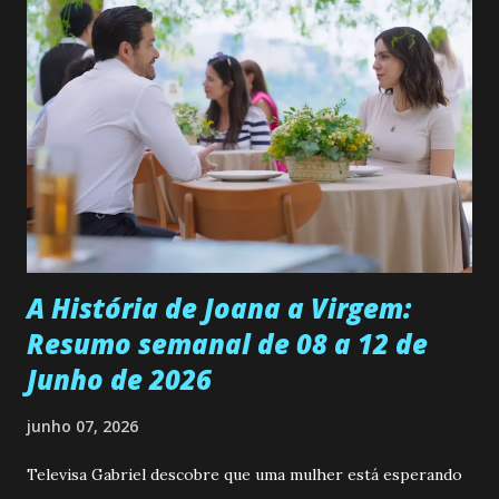
ama, o que não é fácil, já que dedica todas as suas energias a
se aprimorar, trabalhando, estudando e se orgulhando de
ser a primeira mulher da família a ingressar na
universidade. Ela tem uma personalidade muito alegre, é
muito madura para a idade, determinada, criativa e
empática. Detesta injustiças e é uma ótima amiga. Pode ser
teimosa e muito persistente quando decide fazer algo.
Durante um exame ginecológico, ela é inseminada por eng...
A História de Joana a Virgem:
Resumo semanal de 08 a 12 de
Junho de 2026
junho 07, 2026
Televisa Gabriel descobre que uma mulher está esperando