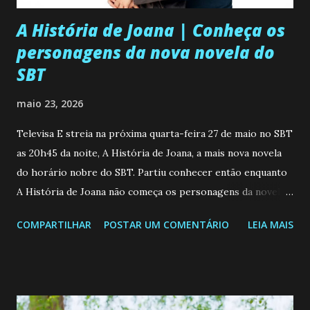
A História de Joana | Conheça os
personagens da nova novela do
SBT
maio 23, 2026
Televisa E streia na próxima quarta-feira 27 de maio no SBT
as 20h45 da noite, A História de Joana, a mais nova novela
do horário nobre do SBT. Partiu conhecer então enquanto
A História de Joana não começa os personagens da novela?
Confira: Leia também... Veja a Programação Semanal do SBT
COMPARTILHAR
POSTAR UM COMENTÁRIO
LEIA MAIS
de 25/05/26 a 31/05/26 JOANA GUADALUPE (Camila
Valero) Uma jovem humilde e moderna, filha de mãe
solteira e neta de uma mulher abandonada pelo marido, não
quer que o mesmo lhe aconteça na vida, por isso decidiu
permanecer virgem até encontrar o homem que realmente