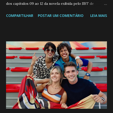
dos capitulos 09 ao 12 da novela exibida pelo SBT de
segunda a sexta-feira as 20h45 da noite: Leia também... Veja
COMPARTILHAR
POSTAR UM COMENTÁRIO
LEIA MAIS
a Programação Semanal do SBT de 08/06/26 a 14/06/26
SEGUNDA-FEIRA 08 DE JUNHO: CAPITULO 9 Salvador
interrompe sua investigação ao conhecer Jenny, mas ela
não demonstra interesse em interagir com ele. Joana
confessa a Gabriel que ele demonstrou ser o tipo de
pessoa que ela tanto desejou durante toda a vida. Camila
entra no quarto de Gabriel e imagina como seria o
encontro deles, quando conseguir seduzi-lo. Manuel avisa a
Paula sobre a suposta infidelidade de Gabriel com Joana.
Rogerio consegue se livrar de todas as suspeitas pelo
desaparecimento de Francisco, apontando que ele poderia
ter sido vítima da fúria de Gabriel. Artur informa a Gabriel
que a clínica inseminou por engano outra paciente, que está
...