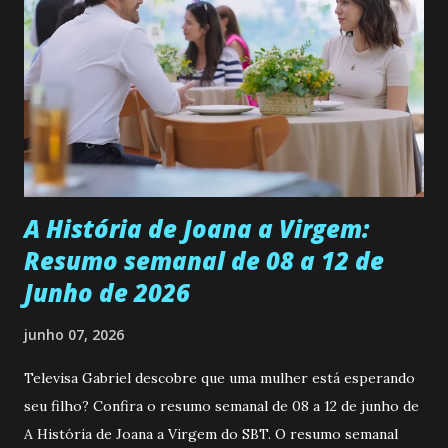
se aprimorar, trabalhando, estudando e se orgulhando de
ser a primeira mulher da família a ingressar na
universidade. Ela tem uma personalidade muito alegre, é
muito madura para a idade, determinada, criativa e
empática. Detesta injustiças e é uma ótima amiga. Pode ser
teimosa e muito persistente quando decide fazer algo.
Durante um exame ginecológico, ela é inseminada por eng...
A História de Joana a Virgem:
Resumo semanal de 08 a 12 de
Junho de 2026
junho 07, 2026
Televisa Gabriel descobre que uma mulher está esperando
seu filho? Confira o resumo semanal de 08 a 12 de junho de
A História de Joana a Virgem do SBT. O resumo semanal