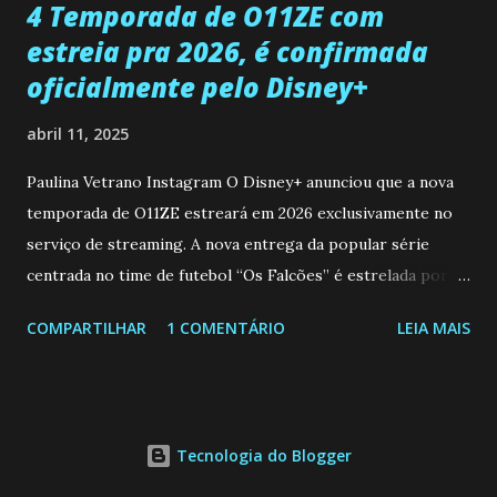
4 Temporada de O11ZE com
estreia pra 2026, é confirmada
oficialmente pelo Disney+
abril 11, 2025
Paulina Vetrano Instagram O Disney+ anunciou que a nova
temporada de O11ZE estreará em 2026 exclusivamente no
serviço de streaming. A nova entrega da popular série
centrada no time de futebol “Os Falcões” é estrelada por
Mariano González (Gabo), David Penagos (Ricky) e Luan
COMPARTILHAR
1 COMENTÁRIO
LEIA MAIS
Brum (Dedé), que voltam a interpretar seus personagens
originais, e apresenta um elenco de novos Falcões liderado
pelo ator mexicano Emiliano González (Gael). Os episódios
também contam com a participação especial do renomado
Tecnologia do Blogger
atleta Sergio “Kun” Agüero, além de outras figuras de
destaque do futebol e do jornalismo esportivo. Leia