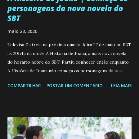
personagens da nova novela do
SBT
maio 23, 2026
Televisa E streia na próxima quarta-feira 27 de maio no SBT
as 20h45 da noite, A História de Joana, a mais nova novela
do horário nobre do SBT. Partiu conhecer então enquanto
A História de Joana não começa os personagens da novela?
Confira: Leia também... Veja a Programação Semanal do SBT
COMPARTILHAR
POSTAR UM COMENTÁRIO
LEIA MAIS
de 25/05/26 a 31/05/26 JOANA GUADALUPE (Camila
Valero) Uma jovem humilde e moderna, filha de mãe
solteira e neta de uma mulher abandonada pelo marido, não
quer que o mesmo lhe aconteça na vida, por isso decidiu
permanecer virgem até encontrar o homem que realmente
ama, o que não é fácil, já que dedica todas as suas energias a