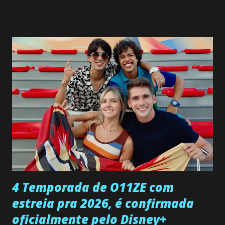
SEGUNDA-FEIRA 08 DE JUNHO: CAPITULO 9 Salvador
interrompe sua investigação ao conhecer Jenny, mas ela
não demonstra interesse em interagir com ele. Joana
confessa a Gabriel que ele demonstrou ser o tipo de
pessoa que ela tanto desejou durante toda a vida. Camila
entra no quarto de Gabriel e imagina como seria o
encontro deles, quando conseguir seduzi-lo. Manuel avisa a
Paula sobre a suposta infidelidade de Gabriel com Joana.
Rogerio consegue se livrar de todas as suspeitas pelo
desaparecimento de Francisco, apontando que ele poderia
ter sido vítima da fúria de Gabriel. Artur informa a Gabriel
que a clínica inseminou por engano outra paciente, que está
...
4 Temporada de O11ZE com
estreia pra 2026, é confirmada
oficialmente pelo Disney+