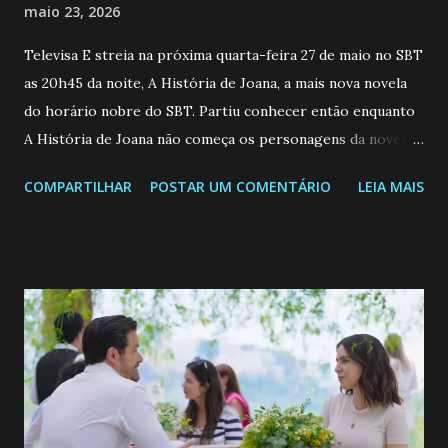
maio 23, 2026
Televisa E streia na próxima quarta-feira 27 de maio no SBT
as 20h45 da noite, A História de Joana, a mais nova novela
do horário nobre do SBT. Partiu conhecer então enquanto
A História de Joana não começa os personagens da novela?
Confira: Leia também... Veja a Programação Semanal do SBT
COMPARTILHAR
POSTAR UM COMENTÁRIO
LEIA MAIS
de 25/05/26 a 31/05/26 JOANA GUADALUPE (Camila
Valero) Uma jovem humilde e moderna, filha de mãe
solteira e neta de uma mulher abandonada pelo marido, não
quer que o mesmo lhe aconteça na vida, por isso decidiu
permanecer virgem até encontrar o homem que realmente
ama, o que não é fácil, já que dedica todas as suas energias a
se aprimorar, trabalhando, estudando e se orgulhando de
ser a primeira mulher da família a ingressar na
universidade. Ela tem uma personalidade muito alegre, é
muito madura para a idade, determinada, criativa e