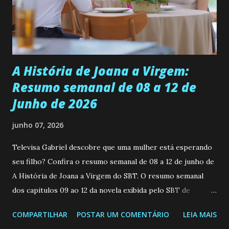
empática. Detesta injustiças e é uma ótima amiga. Pode ser
teimosa e muito persistente quando decide fazer algo.
Durante um exame ginecológico, ela é inseminada por eng...
A História de Joana a Virgem:
Resumo semanal de 08 a 12 de
Junho de 2026
junho 07, 2026
Televisa Gabriel descobre que uma mulher está esperando
seu filho? Confira o resumo semanal de 08 a 12 de junho de
A História de Joana a Virgem do SBT. O resumo semanal
dos capitulos 09 ao 12 da novela exibida pelo SBT de
segunda a sexta-feira as 20h45 da noite: Leia também... Veja
COMPARTILHAR
POSTAR UM COMENTÁRIO
LEIA MAIS
a Programação Semanal do SBT de 08/06/26 a 14/06/26