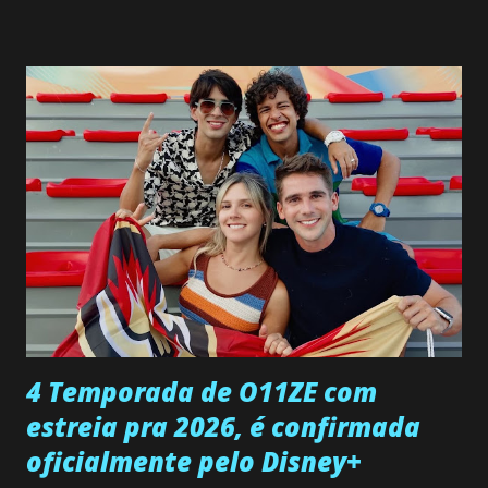
interrompe sua investigação ao conhecer Jenny, mas ela
não demonstra interesse em interagir com ele. Joana
confessa a Gabriel que ele demonstrou ser o tipo de
pessoa que ela tanto desejou durante toda a vida. Camila
entra no quarto de Gabriel e imagina como seria o
encontro deles, quando conseguir seduzi-lo. Manuel avisa a
Paula sobre a suposta infidelidade de Gabriel com Joana.
Rogerio consegue se livrar de todas as suspeitas pelo
desaparecimento de Francisco, apontando que ele poderia
ter sido vítima da fúria de Gabriel. Artur informa a Gabriel
que a clínica inseminou por engano outra paciente, que está
...
4 Temporada de O11ZE com
estreia pra 2026, é confirmada
oficialmente pelo Disney+