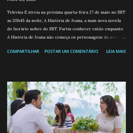
Televisa E streia na próxima quarta-feira 27 de maio no SBT
as 20h45 da noite, A História de Joana, a mais nova novela
do horário nobre do SBT. Partiu conhecer então enquanto
A História de Joana não começa os personagens da novela?
Confira: Leia também... Veja a Programação Semanal do SBT
COMPARTILHAR
POSTAR UM COMENTÁRIO
LEIA MAIS
de 25/05/26 a 31/05/26 JOANA GUADALUPE (Camila
Valero) Uma jovem humilde e moderna, filha de mãe
solteira e neta de uma mulher abandonada pelo marido, não
quer que o mesmo lhe aconteça na vida, por isso decidiu
permanecer virgem até encontrar o homem que realmente
ama, o que não é fácil, já que dedica todas as suas energias a
se aprimorar, trabalhando, estudando e se orgulhando de
ser a primeira mulher da família a ingressar na
universidade. Ela tem uma personalidade muito alegre, é
muito madura para a idade, determinada, criativa e