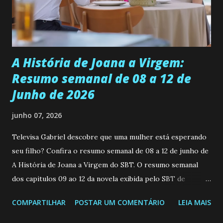
empática. Detesta injustiças e é uma ótima amiga. Pode ser
teimosa e muito persistente quando decide fazer algo.
Durante um exame ginecológico, ela é inseminada por eng...
A História de Joana a Virgem:
Resumo semanal de 08 a 12 de
Junho de 2026
junho 07, 2026
Televisa Gabriel descobre que uma mulher está esperando
seu filho? Confira o resumo semanal de 08 a 12 de junho de
A História de Joana a Virgem do SBT. O resumo semanal
dos capitulos 09 ao 12 da novela exibida pelo SBT de
segunda a sexta-feira as 20h45 da noite: Leia também... Veja
COMPARTILHAR
POSTAR UM COMENTÁRIO
LEIA MAIS
a Programação Semanal do SBT de 08/06/26 a 14/06/26
SEGUNDA-FEIRA 08 DE JUNHO: CAPITULO 9 Salvador