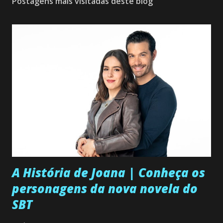
Postagens mais visitadas deste blog
A História de Joana | Conheça os
personagens da nova novela do
SBT