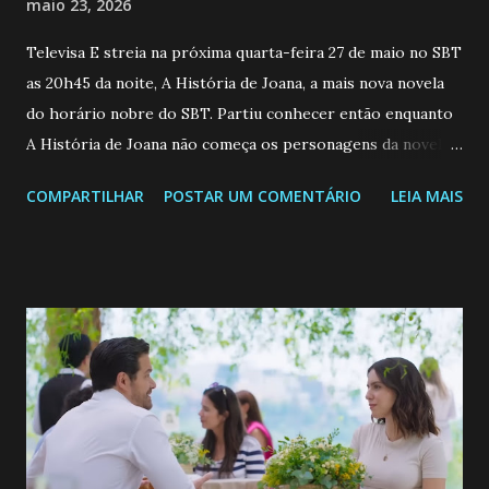
maio 23, 2026
Televisa E streia na próxima quarta-feira 27 de maio no SBT
as 20h45 da noite, A História de Joana, a mais nova novela
do horário nobre do SBT. Partiu conhecer então enquanto
A História de Joana não começa os personagens da novela?
Confira: Leia também... Veja a Programação Semanal do SBT
COMPARTILHAR
POSTAR UM COMENTÁRIO
LEIA MAIS
de 25/05/26 a 31/05/26 JOANA GUADALUPE (Camila
Valero) Uma jovem humilde e moderna, filha de mãe
solteira e neta de uma mulher abandonada pelo marido, não
quer que o mesmo lhe aconteça na vida, por isso decidiu
permanecer virgem até encontrar o homem que realmente
ama, o que não é fácil, já que dedica todas as suas energias a
se aprimorar, trabalhando, estudando e se orgulhando de
ser a primeira mulher da família a ingressar na
universidade. Ela tem uma personalidade muito alegre, é
muito madura para a idade, determinada, criativa e