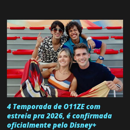
SEGUNDA-FEIRA 08 DE JUNHO: CAPITULO 9 Salvador
interrompe sua investigação ao conhecer Jenny, mas ela
não demonstra interesse em interagir com ele. Joana
confessa a Gabriel que ele demonstrou ser o tipo de
pessoa que ela tanto desejou durante toda a vida. Camila
entra no quarto de Gabriel e imagina como seria o
encontro deles, quando conseguir seduzi-lo. Manuel avisa a
Paula sobre a suposta infidelidade de Gabriel com Joana.
Rogerio consegue se livrar de todas as suspeitas pelo
desaparecimento de Francisco, apontando que ele poderia
ter sido vítima da fúria de Gabriel. Artur informa a Gabriel
que a clínica inseminou por engano outra paciente, que está
...
4 Temporada de O11ZE com
estreia pra 2026, é confirmada
oficialmente pelo Disney+