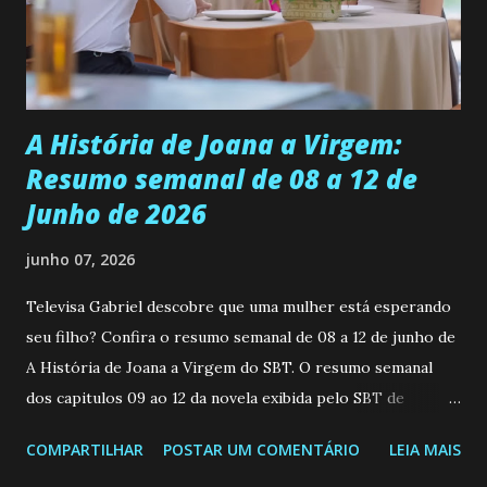
empática. Detesta injustiças e é uma ótima amiga. Pode ser
teimosa e muito persistente quando decide fazer algo.
Durante um exame ginecológico, ela é inseminada por eng...
A História de Joana a Virgem:
Resumo semanal de 08 a 12 de
Junho de 2026
junho 07, 2026
Televisa Gabriel descobre que uma mulher está esperando
seu filho? Confira o resumo semanal de 08 a 12 de junho de
A História de Joana a Virgem do SBT. O resumo semanal
dos capitulos 09 ao 12 da novela exibida pelo SBT de
segunda a sexta-feira as 20h45 da noite: Leia também... Veja
COMPARTILHAR
POSTAR UM COMENTÁRIO
LEIA MAIS
a Programação Semanal do SBT de 08/06/26 a 14/06/26