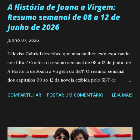
A História de Joana a Virgem:
Resumo semanal de 08 a 12 de
Junho de 2026
junho 07, 2026
Televisa Gabriel descobre que uma mulher está esperando
seu filho? Confira o resumo semanal de 08 a 12 de junho de
A História de Joana a Virgem do SBT. O resumo semanal
dos capitulos 09 ao 12 da novela exibida pelo SBT de
segunda a sexta-feira as 20h45 da noite: Leia também... Veja
COMPARTILHAR
POSTAR UM COMENTÁRIO
LEIA MAIS
a Programação Semanal do SBT de 08/06/26 a 14/06/26
SEGUNDA-FEIRA 08 DE JUNHO: CAPITULO 9 Salvador
interrompe sua investigação ao conhecer Jenny, mas ela
não demonstra interesse em interagir com ele. Joana
confessa a Gabriel que ele demonstrou ser o tipo de