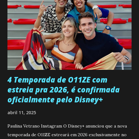
pessoa que ela tanto desejou durante toda a vida. Camila
entra no quarto de Gabriel e imagina como seria o
encontro deles, quando conseguir seduzi-lo. Manuel avisa a
Paula sobre a suposta infidelidade de Gabriel com Joana.
Rogerio consegue se livrar de todas as suspeitas pelo
desaparecimento de Francisco, apontando que ele poderia
ter sido vítima da fúria de Gabriel. Artur informa a Gabriel
que a clínica inseminou por engano outra paciente, que está
...
4 Temporada de O11ZE com
estreia pra 2026, é confirmada
oficialmente pelo Disney+
abril 11, 2025
Paulina Vetrano Instagram O Disney+ anunciou que a nova
temporada de O11ZE estreará em 2026 exclusivamente no