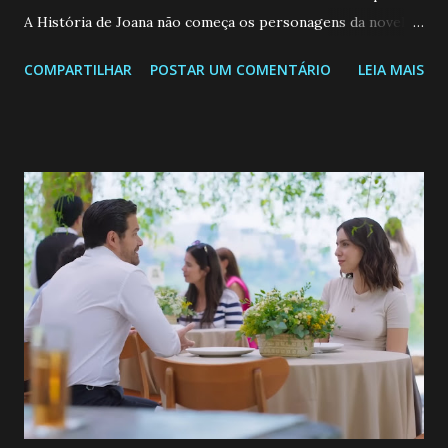
A História de Joana não começa os personagens da novela?
Confira: Leia também... Veja a Programação Semanal do SBT
COMPARTILHAR
POSTAR UM COMENTÁRIO
LEIA MAIS
de 25/05/26 a 31/05/26 JOANA GUADALUPE (Camila
Valero) Uma jovem humilde e moderna, filha de mãe
solteira e neta de uma mulher abandonada pelo marido, não
quer que o mesmo lhe aconteça na vida, por isso decidiu
permanecer virgem até encontrar o homem que realmente
ama, o que não é fácil, já que dedica todas as suas energias a
se aprimorar, trabalhando, estudando e se orgulhando de
ser a primeira mulher da família a ingressar na
universidade. Ela tem uma personalidade muito alegre, é
muito madura para a idade, determinada, criativa e
empática. Detesta injustiças e é uma ótima amiga. Pode ser
teimosa e muito persistente quando decide fazer algo.
Durante um exame ginecológico, ela é inseminada por eng...