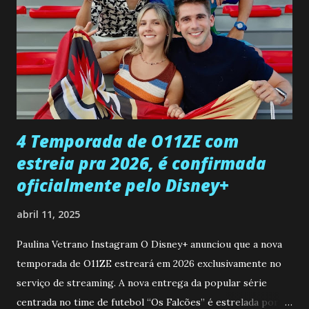
encontro deles, quando conseguir seduzi-lo. Manuel avisa a
Paula sobre a suposta infidelidade de Gabriel com Joana.
Rogerio consegue se livrar de todas as suspeitas pelo
desaparecimento de Francisco, apontando que ele poderia
ter sido vítima da fúria de Gabriel. Artur informa a Gabriel
que a clínica inseminou por engano outra paciente, que está
...
4 Temporada de O11ZE com
estreia pra 2026, é confirmada
oficialmente pelo Disney+
abril 11, 2025
Paulina Vetrano Instagram O Disney+ anunciou que a nova
temporada de O11ZE estreará em 2026 exclusivamente no
serviço de streaming. A nova entrega da popular série
centrada no time de futebol “Os Falcões” é estrelada por