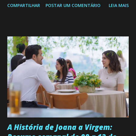
COMPARTILHAR
POSTAR UM COMENTÁRIO
LEIA MAIS
de 25/05/26 a 31/05/26 JOANA GUADALUPE (Camila
Valero) Uma jovem humilde e moderna, filha de mãe
solteira e neta de uma mulher abandonada pelo marido, não
quer que o mesmo lhe aconteça na vida, por isso decidiu
permanecer virgem até encontrar o homem que realmente
ama, o que não é fácil, já que dedica todas as suas energias a
se aprimorar, trabalhando, estudando e se orgulhando de
ser a primeira mulher da família a ingressar na
universidade. Ela tem uma personalidade muito alegre, é
muito madura para a idade, determinada, criativa e
empática. Detesta injustiças e é uma ótima amiga. Pode ser
teimosa e muito persistente quando decide fazer algo.
Durante um exame ginecológico, ela é inseminada por eng...
A História de Joana a Virgem: