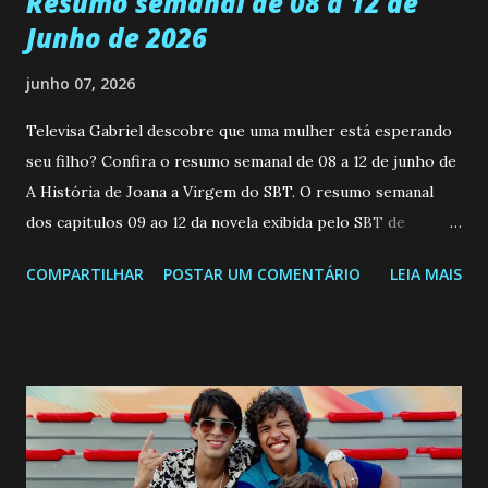
Resumo semanal de 08 a 12 de
Junho de 2026
junho 07, 2026
Televisa Gabriel descobre que uma mulher está esperando
seu filho? Confira o resumo semanal de 08 a 12 de junho de
A História de Joana a Virgem do SBT. O resumo semanal
dos capitulos 09 ao 12 da novela exibida pelo SBT de
segunda a sexta-feira as 20h45 da noite: Leia também... Veja
COMPARTILHAR
POSTAR UM COMENTÁRIO
LEIA MAIS
a Programação Semanal do SBT de 08/06/26 a 14/06/26
SEGUNDA-FEIRA 08 DE JUNHO: CAPITULO 9 Salvador
interrompe sua investigação ao conhecer Jenny, mas ela
não demonstra interesse em interagir com ele. Joana
confessa a Gabriel que ele demonstrou ser o tipo de
pessoa que ela tanto desejou durante toda a vida. Camila
entra no quarto de Gabriel e imagina como seria o