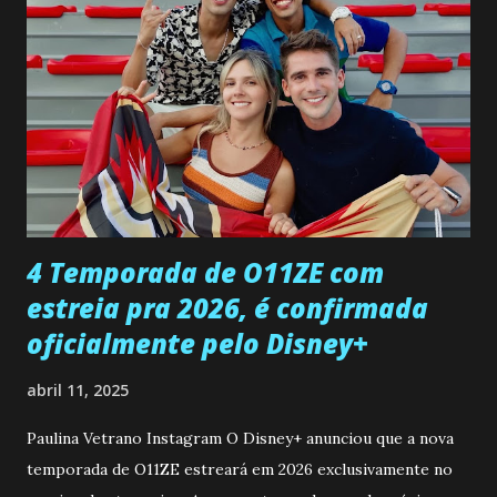
entra no quarto de Gabriel e imagina como seria o
encontro deles, quando conseguir seduzi-lo. Manuel avisa a
Paula sobre a suposta infidelidade de Gabriel com Joana.
Rogerio consegue se livrar de todas as suspeitas pelo
desaparecimento de Francisco, apontando que ele poderia
ter sido vítima da fúria de Gabriel. Artur informa a Gabriel
que a clínica inseminou por engano outra paciente, que está
...
4 Temporada de O11ZE com
estreia pra 2026, é confirmada
oficialmente pelo Disney+
abril 11, 2025
Paulina Vetrano Instagram O Disney+ anunciou que a nova
temporada de O11ZE estreará em 2026 exclusivamente no