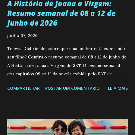
A História de Joana a Virgem:
Resumo semanal de 08 a 12 de
Junho de 2026
junho 07, 2026
Televisa Gabriel descobre que uma mulher está esperando
seu filho? Confira o resumo semanal de 08 a 12 de junho de
A História de Joana a Virgem do SBT. O resumo semanal
dos capitulos 09 ao 12 da novela exibida pelo SBT de
segunda a sexta-feira as 20h45 da noite: Leia também... Veja
COMPARTILHAR
POSTAR UM COMENTÁRIO
LEIA MAIS
a Programação Semanal do SBT de 08/06/26 a 14/06/26
SEGUNDA-FEIRA 08 DE JUNHO: CAPITULO 9 Salvador
interrompe sua investigação ao conhecer Jenny, mas ela
não demonstra interesse em interagir com ele. Joana
confessa a Gabriel que ele demonstrou ser o tipo de
pessoa que ela tanto desejou durante toda a vida. Camila