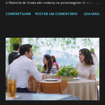
A História de Joana não começa os personagens da novela?
Confira: Leia também... Veja a Programação Semanal do SBT
COMPARTILHAR
POSTAR UM COMENTÁRIO
LEIA MAIS
de 25/05/26 a 31/05/26 JOANA GUADALUPE (Camila
Valero) Uma jovem humilde e moderna, filha de mãe
solteira e neta de uma mulher abandonada pelo marido, não
quer que o mesmo lhe aconteça na vida, por isso decidiu
permanecer virgem até encontrar o homem que realmente
ama, o que não é fácil, já que dedica todas as suas energias a
se aprimorar, trabalhando, estudando e se orgulhando de
ser a primeira mulher da família a ingressar na
universidade. Ela tem uma personalidade muito alegre, é
muito madura para a idade, determinada, criativa e
empática. Detesta injustiças e é uma ótima amiga. Pode ser
teimosa e muito persistente quando decide fazer algo.
Durante um exame ginecológico, ela é inseminada por eng...